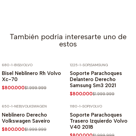
También podría interesarte uno de
estos
680-1-BIS
|
VOLVO
1225-1-SOP
|
SAMSUNG
-60% SOBRE PRECIO NORMAL
-60% SOBRE PRECIO NORMAL
Bisel Neblinero Rh Volvo
Soporte Parachoques
Xc-70
Delantero Derecho
Samsung Sm3 2021
$800.000
$1.999.999
$800.000
$1.999.999
650-1-NEB
|
VOLKSWAGEN
1180-1-SOP
|
VOLVO
-60% SOBRE PRECIO NORMAL
-60% SOBRE PRECIO NORMAL
Neblinero Derecho
Soporte Parachoques
Volkswagen Saveiro
Trasero Izquierdo Volvo
V40 2018
$800.000
$1.999.999
$800.000
$1.999.999