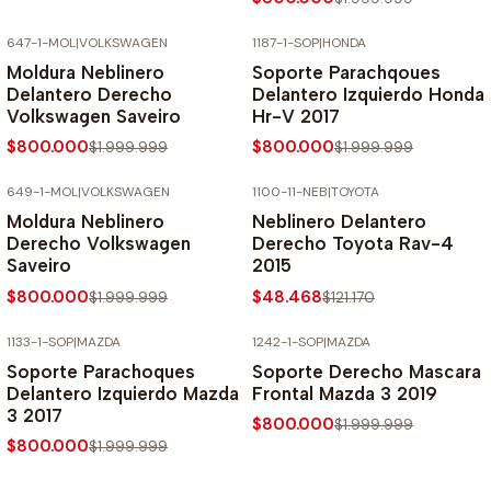
647-1-MOL
|
VOLKSWAGEN
1187-1-SOP
|
HONDA
-60% SOBRE PRECIO NORMAL
-60% SOBRE PRECIO NORMAL
Moldura Neblinero
Soporte Parachqoues
Delantero Derecho
Delantero Izquierdo Honda
Volkswagen Saveiro
Hr-V 2017
$800.000
$800.000
$1.999.999
$1.999.999
649-1-MOL
|
VOLKSWAGEN
1100-11-NEB
|
TOYOTA
-60% SOBRE PRECIO NORMAL
-60% SOBRE PRECIO NORMAL
Moldura Neblinero
Neblinero Delantero
Derecho Volkswagen
Derecho Toyota Rav-4
Saveiro
2015
$800.000
$48.468
$1.999.999
$121.170
1133-1-SOP
|
MAZDA
1242-1-SOP
|
MAZDA
-60% SOBRE PRECIO NORMAL
-60% SOBRE PRECIO NORMAL
Soporte Parachoques
Soporte Derecho Mascara
Delantero Izquierdo Mazda
Frontal Mazda 3 2019
3 2017
$800.000
$1.999.999
$800.000
$1.999.999