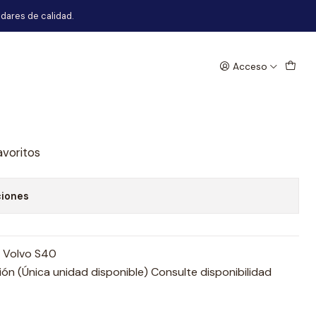
dares de calidad.
Acceso
hoques Trasero Volvo S40
egar al Carro
Comprar ahora
avoritos
ciones
o Volvo S40
n (Única unidad disponible) Consulte disponibilidad