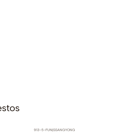
estos
913-5-FUN
|
SSANGYONG
-70% SOBRE PRECIO NORMAL