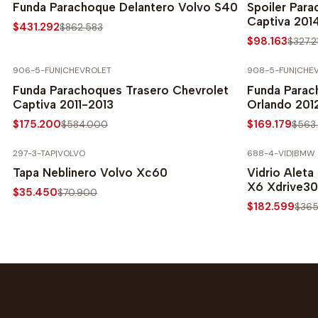
Funda Parachoque Delantero Volvo S40
Spoiler Par
Captiva 201
$431.292
$862.583
$98.163
$327.2
906-5-FUN
|
CHEVROLET
908-5-FUN
|
CHE
-70% SOBRE PRECIO NORMAL
-70% SOBRE 
Funda Parachoques Trasero Chevrolet
Funda Parac
Captiva 2011-2013
Orlando 20
$175.200
$169.179
$584.000
$563
297-3-TAP
|
VOLVO
688-4-VID
|
BMW
-50% SOBRE PRECIO NORMAL
-50% SOBRE 
Tapa Neblinero Volvo Xc60
Vidrio Alet
X6 Xdrive3
$35.450
$70.900
$182.599
$365