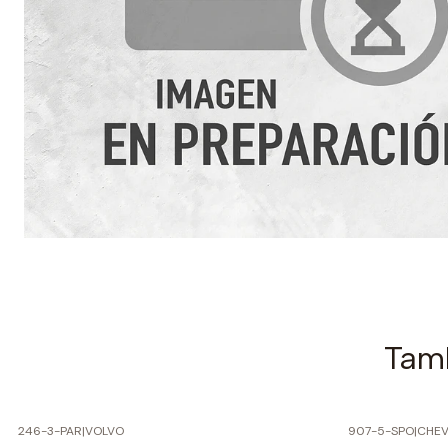
Tamb
246-3-PAR
|
VOLVO
907-5-SPO
|
CHEV
-50% SOBRE PRECIO NORMAL
-70% SOBRE 