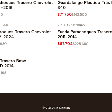
achoques Trasero Chevrolet
Guardafango Plastico Tras
4-2018
S40
$71.750
10
$143.500
VROLET
917-5-FUN
|
HYUNDAI
PRECIO NORMAL
-70% SOBRE PRECIO NORMAL
hoques Trasero Chevrolet
Funda Parachoques Trasero
12-2024
2011-2014
$67.704
.930
$225.680
PRECIO NORMAL
a Trasero Bmw
0D 2014
.198
VOLVER ARRIBA