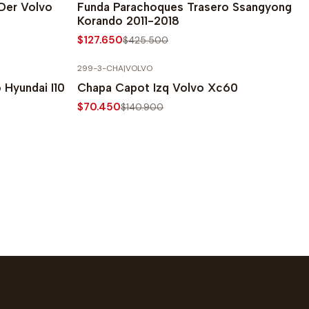
 Der Volvo
Funda Parachoques Trasero Ssangyong
Korando 2011-2018
$127.650
$425.500
299-3-CHA
|
VOLVO
-50% SOBRE PRECIO NORMAL
 Hyundai I10
Chapa Capot Izq Volvo Xc60
$70.450
$140.900