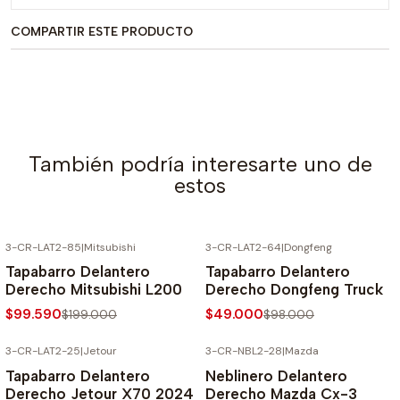
COMPARTIR ESTE PRODUCTO
También podría interesarte uno de
estos
3-CR-LAT2-85
|
Mitsubishi
3-CR-LAT2-64
|
Dongfeng
-50% SOBRE PRECIO NORMAL
-50% SOBRE PRECIO NORMAL
Tapabarro Delantero
Tapabarro Delantero
Derecho Mitsubishi L200
Derecho Dongfeng Truck
$99.590
$49.000
$199.000
$98.000
3-CR-LAT2-25
|
Jetour
3-CR-NBL2-28
|
Mazda
-50% SOBRE PRECIO NORMAL
-50% SOBRE PRECIO NORMAL
Tapabarro Delantero
Neblinero Delantero
Derecho Jetour X70 2024
Derecho Mazda Cx-3