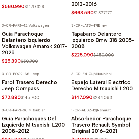
2013-2016
$560.990
$1.120.329
$663.590
$1.327.170
3-CR-PAR1-42
|
Volkswagen
3-CR-LAT3-47
|
Bmw
-50% SOBRE PRECIO NORMAL
-50% SOBRE PRECIO NORMAL
Guia Parachoque
Tapabarro Delantero
Delantero Izquierdo
Izquierdo Bmw 318 2005-
Volkswagen Amarok 2017-
2008
2025
$225.090
$450.000
$25.390
$50.700
3-CR-FOC2-66
|
Jeep
3-CR-E4-74
|
Mitsubishi
-50% SOBRE PRECIO NORMAL
-50% SOBRE PRECIO NORMAL
Farol Trasero Derecho
Espejo Lateral Electrico
Jeep Compass
Derecho Mitsubishi L200
$72.890
$147.090
$145.700
$294.093
3-CR-PAR1-36
|
Mitsubishi
1-CR-ABS2-12
|
Renault
-50% SOBRE PRECIO NORMAL
-70% SOBRE PRECIO NORMAL
Guía Parachoques Del
Absorbedor Parachoque
Izquierdo Mitsubishi L200
Trasero Renault Symbol
2008-2012
Original 2016-2021