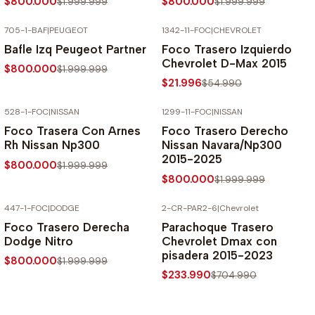
$800.000
$800.000
$1.999.999
$1.999.999
705-1-BAF
|
PEUGEOT
1342-11-FOC
|
CHEVROLET
-60% SOBRE PRECIO NORMAL
-60% SOBRE PRECIO NORMAL
Bafle Izq Peugeot Partner
Foco Trasero Izquierdo
Chevrolet D-Max 2015
$800.000
$1.999.999
$21.996
$54.990
528-1-FOC
|
NISSAN
1299-11-FOC
|
NISSAN
-60% SOBRE PRECIO NORMAL
-60% SOBRE PRECIO NORMAL
Foco Trasera Con Arnes
Foco Trasero Derecho
Rh Nissan Np300
Nissan Navara/Np300
2015-2025
$800.000
$1.999.999
$800.000
$1.999.999
447-1-FOC
|
DODGE
2-CR-PAR2-6
|
Chevrolet
-60% SOBRE PRECIO NORMAL
-67% SOBRE PRECIO NORMAL
Foco Trasero Derecha
Parachoque Trasero
Dodge Nitro
Chevrolet Dmax con
pisadera 2015-2023
$800.000
$1.999.999
$233.990
$704.990