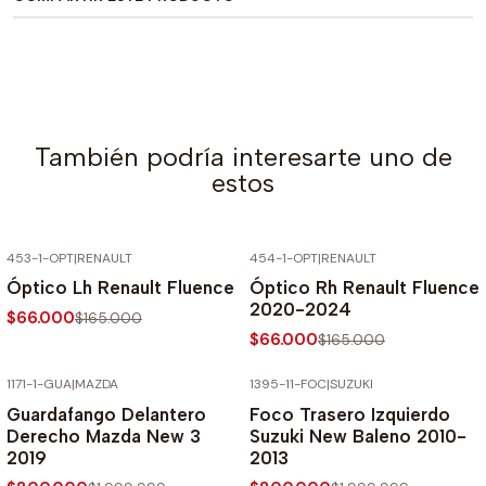
También podría interesarte uno de
estos
453-1-OPT
|
RENAULT
454-1-OPT
|
RENAULT
-60% SOBRE PRECIO NORMAL
-60% SOBRE PRECIO NORMAL
Óptico Lh Renault Fluence
Óptico Rh Renault Fluence
2020-2024
$66.000
$165.000
$66.000
$165.000
1171-1-GUA
|
MAZDA
1395-11-FOC
|
SUZUKI
-60% SOBRE PRECIO NORMAL
-60% SOBRE PRECIO NORMAL
Guardafango Delantero
Foco Trasero Izquierdo
Derecho Mazda New 3
Suzuki New Baleno 2010-
2019
2013