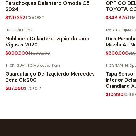
Parachoques Delantero Omoda C5
OPTICO DE
2024
TOYOTA CO
$120.352
$348.875
$300.880
$1.1
1168-1-NEB
|
JMC
1256-1-GUI
|
MAZD
-60% SOBRE PRECIO NORMAL
-60% SOBRE 
Neblinero Delantero Izquierdo Jmc
Guia Paracho
Vigus 5 2020
Mazda All N
$800.000
$800.000
$1.999.999
$1.
3-CR-GUA1-80
|
Mercedes Benz
1-CR-TAP1-16
|
Ope
-50% SOBRE PRECIO NORMAL
-70% SOBRE 
Guardafango Del Izquierdo Mercedes
Tapa Sensor
Benz Gla200
Interior Del
Grandland X
$87.590
$175.032
$10.990
$36.9