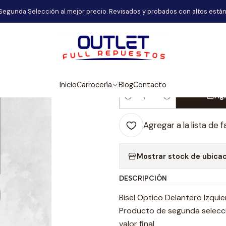
o
Carrocería
Bisel Optico Delantero Izquierdo Omoda C5 2023
Segunda Selección al mejor precio. Revisados y probados con altos están
|
Bisel Optico 
2023-2025
Inicio
Carrocería
Blog
Contacto
Agr
Cantidad
Agregar a la lista de f
Mostrar stock de ubica
DESCRIPCIÓN
Bisel Optico Delantero Izq
Producto de segunda selecció
valor final