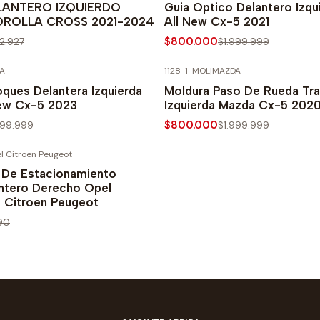
LANTERO IZQUIERDO
Guia Optico Delantero Izq
ROLLA CROSS 2021-2024
All New Cx-5 2021
$800.000
62.927
$1.999.999
A
1128-1-MOL
|
MAZDA
PRECIO NORMAL
-60% SOBRE PRECIO NORMAL
ques Delantera Izquierda
Moldura Paso De Rueda Tra
ew Cx-5 2023
Izquierda Mazda Cx-5 202
$800.000
999.999
$1.999.999
l Citroen Peugeot
PRECIO NORMAL
 De Estacionamiento
antero Derecho Opel
, Citroen Peugeot
90