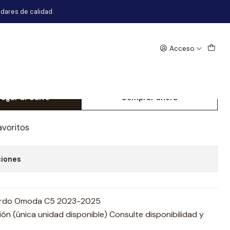
-2025
dares de calidad.
Acceso
Delantero Izquierdo Omoda C5
egar al Carro
Comprar ahora
avoritos
ciones
uierdo Omoda C5 2023-2025
n (única unidad disponible) Consulte disponibilidad y