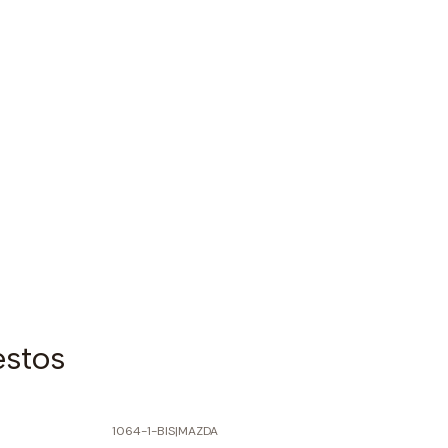
estos
1064-1-BIS
|
MAZDA
-60% SOBRE PRECIO NORMAL