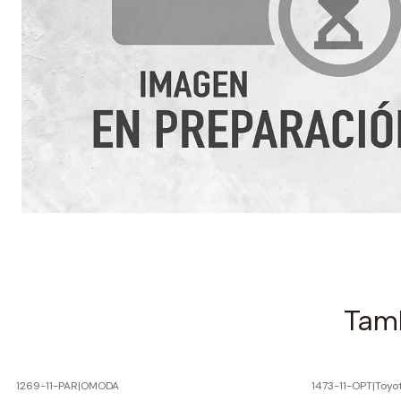
Tamb
1269-11-PAR
|
OMODA
1473-11-OPT
|
Toyo
-60% SOBRE PRECIO NORMAL
-70% SOBRE 