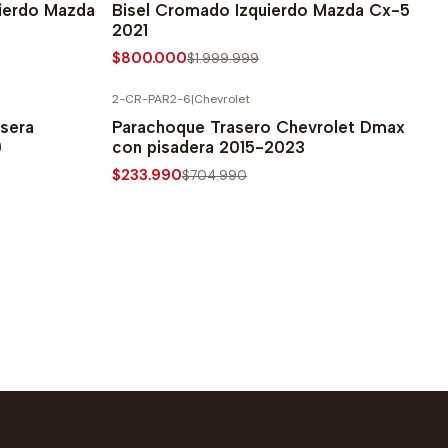
uierdo Mazda
Bisel Cromado Izquierdo Mazda Cx-5
2021
$800.000
$1.999.999
2-CR-PAR2-6
|
Chevrolet
-67% SOBRE PRECIO NORMAL
sera
Parachoque Trasero Chevrolet Dmax
0
con pisadera 2015-2023
$233.990
$704.990