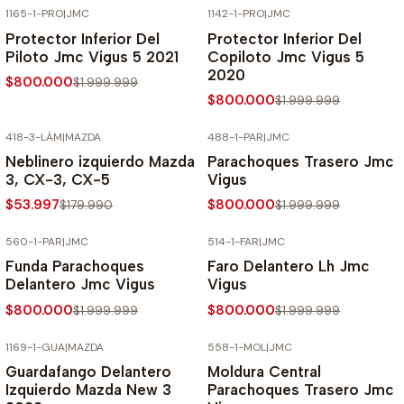
1165-1-PRO
|
JMC
1142-1-PRO
|
JMC
-60% SOBRE PRECIO NORMAL
-60% SOBRE PRECIO NORMAL
Protector Inferior Del
Protector Inferior Del
Piloto Jmc Vigus 5 2021
Copiloto Jmc Vigus 5
2020
$800.000
$1.999.999
$800.000
$1.999.999
418-3-LÁM
|
MAZDA
488-1-PAR
|
JMC
-70% SOBRE PRECIO NORMAL
-60% SOBRE PRECIO NORMAL
Neblinero izquierdo Mazda
Parachoques Trasero Jmc
3, CX-3, CX-5
Vigus
$53.997
$800.000
$179.990
$1.999.999
560-1-PAR
|
JMC
514-1-FAR
|
JMC
-60% SOBRE PRECIO NORMAL
-60% SOBRE PRECIO NORMAL
Funda Parachoques
Faro Delantero Lh Jmc
Delantero Jmc Vigus
Vigus
$800.000
$800.000
$1.999.999
$1.999.999
1169-1-GUA
|
MAZDA
558-1-MOL
|
JMC
-60% SOBRE PRECIO NORMAL
-60% SOBRE PRECIO NORMAL
Guardafango Delantero
Moldura Central
Izquierdo Mazda New 3
Parachoques Trasero Jmc