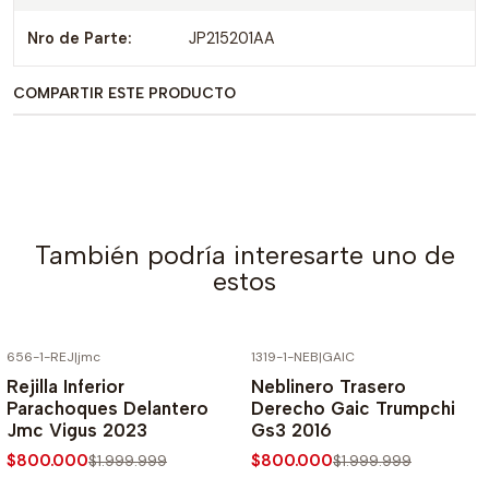
Nro de Parte:
JP215201AA
COMPARTIR ESTE PRODUCTO
También podría interesarte uno de
estos
656-1-REJ
|
jmc
1319-1-NEB
|
GAIC
-60% SOBRE PRECIO NORMAL
-60% SOBRE PRECIO NORMAL
Rejilla Inferior
Neblinero Trasero
Parachoques Delantero
Derecho Gaic Trumpchi
Jmc Vigus 2023
Gs3 2016
$800.000
$800.000
$1.999.999
$1.999.999