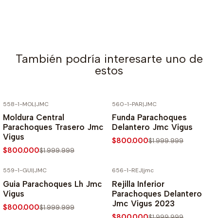
También podría interesarte uno de
estos
558-1-MOL
|
JMC
560-1-PAR
|
JMC
-60% SOBRE PRECIO NORMAL
-60% SOBRE PRECIO NORMAL
Moldura Central
Funda Parachoques
Parachoques Trasero Jmc
Delantero Jmc Vigus
Vigus
$800.000
$1.999.999
$800.000
$1.999.999
559-1-GUI
|
JMC
656-1-REJ
|
jmc
-60% SOBRE PRECIO NORMAL
-60% SOBRE PRECIO NORMAL
Guia Parachoques Lh Jmc
Rejilla Inferior
Vigus
Parachoques Delantero
Jmc Vigus 2023
$800.000
$1.999.999
$800.000
$1.999.999