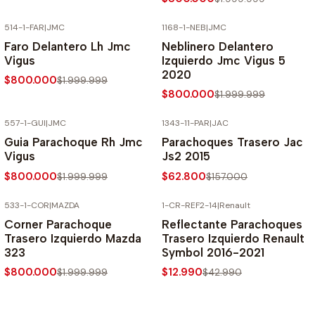
514-1-FAR
|
JMC
1168-1-NEB
|
JMC
-60% SOBRE PRECIO NORMAL
-60% SOBRE PRECIO NORMAL
Faro Delantero Lh Jmc
Neblinero Delantero
Vigus
Izquierdo Jmc Vigus 5
2020
$800.000
$1.999.999
$800.000
$1.999.999
557-1-GUI
|
JMC
1343-11-PAR
|
JAC
-60% SOBRE PRECIO NORMAL
-60% SOBRE PRECIO NORMAL
Guia Parachoque Rh Jmc
Parachoques Trasero Jac
Vigus
Js2 2015
$800.000
$62.800
$1.999.999
$157.000
533-1-COR
|
MAZDA
1-CR-REF2-14
|
Renault
-60% SOBRE PRECIO NORMAL
-70% SOBRE PRECIO NORMAL
Corner Parachoque
Reflectante Parachoques
Trasero Izquierdo Mazda
Trasero Izquierdo Renault
323
Symbol 2016-2021
$800.000
$12.990
$1.999.999
$42.990