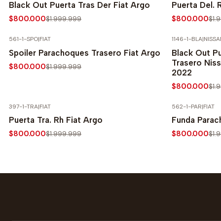
Black Out Puerta Tras Der Fiat Argo
Puerta Del. 
$800.000
$800.000
$1.999.999
$1.
561-1-SPO
|
FIAT
1146-1-BLA
|
NISSA
-60% SOBRE PRECIO NORMAL
-60% SOBRE 
Spoiler Parachoques Trasero Fiat Argo
Black Out P
Trasero Nis
$800.000
$1.999.999
2022
$800.000
$1.
397-1-TRA
|
FIAT
562-1-PAR
|
FIAT
-60% SOBRE PRECIO NORMAL
-60% SOBRE 
Puerta Tra. Rh Fiat Argo
Funda Parac
$800.000
$800.000
$1.999.999
$1.