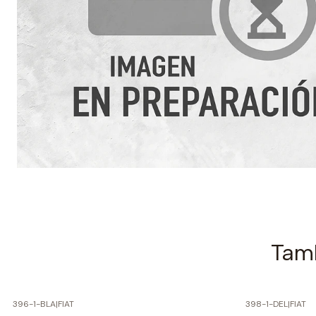
Tamb
396-1-BLA
|
FIAT
398-1-DEL
|
FIAT
-60% SOBRE PRECIO NORMAL
-60% SOBRE 