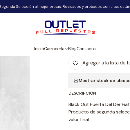
Inicio
Carrocería
Black Out Puerta Del Der Fiat Argo
Segunda Selección al mejor precio. Revisados y probados con altos están
|
Black Out Puer
Agr
Inicio
Carrocería
Blog
Contacto
Cantidad
Agregar a la lista de f
Mostrar stock de ubica
DESCRIPCIÓN
Black Out Puerta Del Der Fia
Producto de segunda selecció
valor final