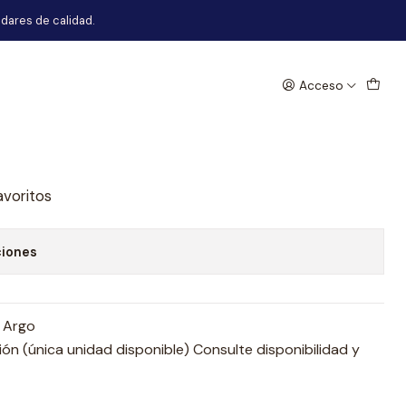
dares de calidad.
Acceso
ta Del Der Fiat Argo
egar al Carro
Comprar ahora
avoritos
ciones
t Argo
n (única unidad disponible) Consulte disponibilidad y