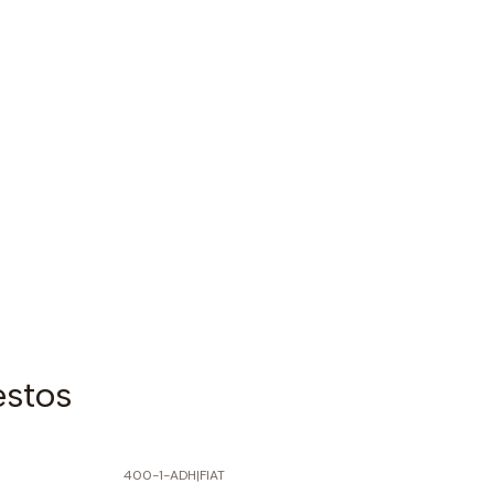
estos
400-1-ADH
|
FIAT
-60% SOBRE PRECIO NORMAL