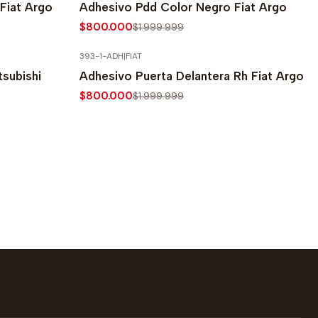
Fiat Argo
Adhesivo Pdd Color Negro Fiat Argo
$800.000
$1.999.999
393-1-ADH
|
FIAT
-60% SOBRE PRECIO NORMAL
tsubishi
Adhesivo Puerta Delantera Rh Fiat Argo
$800.000
$1.999.999