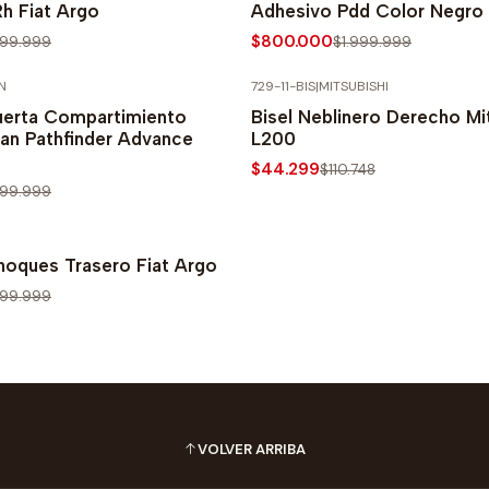
Rh Fiat Argo
Adhesivo Pdd Color Negro 
$800.000
999.999
$1.999.999
N
729-11-BIS
|
MITSUBISHI
PRECIO NORMAL
-60% SOBRE PRECIO NORMAL
uerta Compartimiento
Bisel Neblinero Derecho Mi
san Pathfinder Advance
L200
$44.299
$110.748
999.999
PRECIO NORMAL
hoques Trasero Fiat Argo
999.999
VOLVER ARRIBA