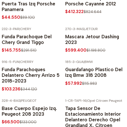
Puerta Tras Izq Porsche
Porsche Cayanne 2012
Panamera
$412.322
$824.644
$44.550
$89.100
232-3-PAR
|
CHERY
270-3-MAS
|
JETOUR
-50% SOBRE PRECIO NORMAL
-50% SOBRE PRECIO NORMAL
Funda Parachoque Del
Mascara Jetour Dashing
Chery Grand Tiggo
2023
$145.755
$599.400
$291.510
$1.198.800
916-5-FUN
|
CHERRY
185-3-GUA
|
BMW
-70% SOBRE PRECIO NORMAL
-50% SOBRE PRECIO NORMAL
Funda Parachoques
Guardafango Plastico Del
Delantero Cherry Arrizo 5
Izq Bmw 318 2008
2018-2023
$57.992
$115.983
$103.236
$344.120
328-4-BAS
|
PEUGEOT
1-CR-TAP1-16
|
Opel Citroen Peugeot
-50% SOBRE PRECIO NORMAL
-70% SOBRE PRECIO NORMAL
Base Cuerpo Espejo Izq.
Tapa Sensor De
Peugeot 208 2023
Estacionamiento Interior
Delantero Derecho Opel
$66.500
$133.000
Grandland X, Citroen