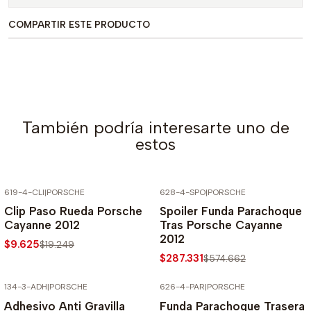
COMPARTIR ESTE PRODUCTO
También podría interesarte uno de
estos
619-4-CLI
|
PORSCHE
628-4-SPO
|
PORSCHE
-50% SOBRE PRECIO NORMAL
-50% SOBRE PRECIO NORMAL
Clip Paso Rueda Porsche
Spoiler Funda Parachoque
Cayanne 2012
Tras Porsche Cayanne
2012
$9.625
$19.249
$287.331
$574.662
134-3-ADH
|
PORSCHE
626-4-PAR
|
PORSCHE
-50% SOBRE PRECIO NORMAL
-50% SOBRE PRECIO NORMAL
Adhesivo Anti Gravilla
Funda Parachoque Trasera