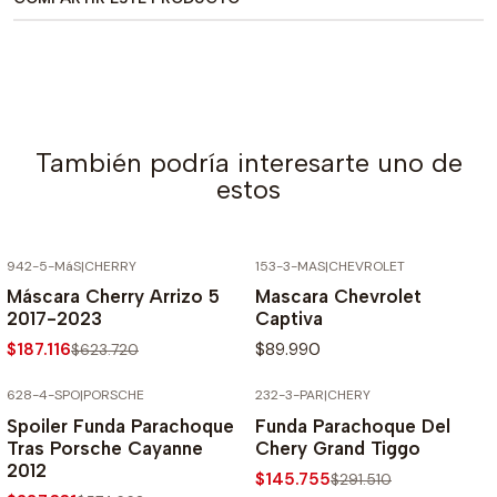
También podría interesarte uno de
estos
942-5-MáS
|
CHERRY
153-3-MAS
|
CHEVROLET
-70% SOBRE PRECIO NORMAL
Máscara Cherry Arrizo 5
Mascara Chevrolet
2017-2023
Captiva
$187.116
$89.990
$623.720
628-4-SPO
|
PORSCHE
232-3-PAR
|
CHERY
-50% SOBRE PRECIO NORMAL
-50% SOBRE PRECIO NORMAL
Spoiler Funda Parachoque
Funda Parachoque Del
Tras Porsche Cayanne
Chery Grand Tiggo
2012
$145.755
$291.510