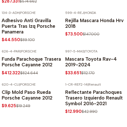
$287.331
$574.662
134-3-ADH
|
PORSCHE
599-4-REJ
|
HONDA
-50% SOBRE PRECIO NORMAL
-50% SOBRE PRECIO NORMAL
Adhesivo Anti Gravilla
Rejilla Mascara Honda Hrv
Puerta Tras Izq Porsche
2018
Panamera
$73.500
$147.000
$44.550
$89.100
626-4-PAR
|
PORSCHE
997-5-MAS
|
TOYOTA
-50% SOBRE PRECIO NORMAL
-70% SOBRE PRECIO NORMAL
Funda Parachoque Trasera
Mascara Toyota Rav-4
Porsche Cayanne 2012
2019-2024
$412.322
$33.651
$824.644
$112.170
620-4-CLI
|
PORSCHE
1-CR-REF2-14
|
Renault
-50% SOBRE PRECIO NORMAL
-70% SOBRE PRECIO NORMAL
Clip Mold Paso Rueda
Reflectante Parachoques
Porsche Cayanne 2012
Trasero Izquierdo Renault
Symbol 2016-2021
$9.625
$19.249
$12.990
$42.990