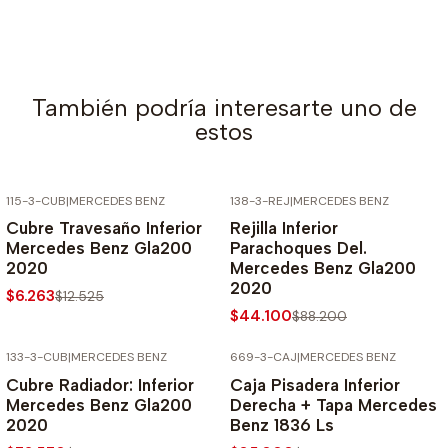
También podría interesarte uno de
estos
115-3-CUB
|
MERCEDES BENZ
138-3-REJ
|
MERCEDES BENZ
-50% SOBRE PRECIO NORMAL
-50% SOBRE PRECIO NORMAL
Cubre Travesaño Inferior
Rejilla Inferior
Mercedes Benz Gla200
Parachoques Del.
2020
Mercedes Benz Gla200
2020
$6.263
$12.525
$44.100
$88.200
133-3-CUB
|
MERCEDES BENZ
669-3-CAJ
|
MERCEDES BENZ
-50% SOBRE PRECIO NORMAL
-50% SOBRE PRECIO NORMAL
Cubre Radiador: Inferior
Caja Pisadera Inferior
Mercedes Benz Gla200
Derecha + Tapa Mercedes
2020
Benz 1836 Ls