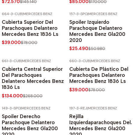
$72.570
$85.000
$145.140
$170.000
664-3-CUB
|
MERCEDES BENZ
157-3-SPO
|
MERCEDES BENZ
-50% SOBRE PRECIO NORMAL
-50% SOBRE PRECIO NORMAL
Cubierta Superior Del
Spoiler Izquierdo
Parachoques Delantero
Parachoque Delantero
Mercedes Benz 1836 Ls
Mercedes Benz Gla200
2020
$39.000
$78.000
$25.490
$50.980
661-3-CUB
|
MERCEDES BENZ
660-3-CUB
|
MERCEDES BENZ
-50% SOBRE PRECIO NORMAL
-50% SOBRE PRECIO NORMAL
Cubierta Central Superior
Cubierta De Plástico Del
Del Parachoques
Parachoques Delantero
Delantero Mercedes Benz
Mercedes Benz 1836 Ls
1836 Ls
$39.000
$78.000
$134.000
$268.000
149-3-SPO
|
MERCEDES BENZ
197-3-REJ
|
MERCEDES BENZ
-50% SOBRE PRECIO NORMAL
-50% SOBRE PRECIO NORMAL
Spoiler Derecho
Rejilla
Parachoque Delantero
Izquierdaparachoques Del.
Mercedes Benz Gla200
Mercedes Benz Gla200
2020
2020