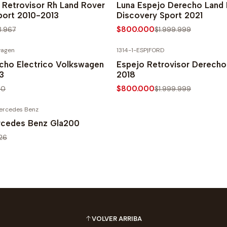
 Retrovisor Rh Land Rover
Luna Espejo Derecho Land
port 2010-2013
Discovery Sport 2021
$800.000
8.967
$1.999.999
wagen
1314-1-ESP
|
FORD
PRECIO NORMAL
-60% SOBRE PRECIO NORMAL
cho Electrico Volkswagen
Espejo Retrovisor Derecho
3
2018
$800.000
90
$1.999.999
ercedes Benz
PRECIO NORMAL
rcedes Benz Gla200
726
VOLVER ARRIBA