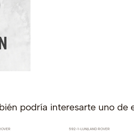
ién podría interesarte uno de 
ROVER
592-1-LUN
|
LAND ROVER
PRECIO NORMAL
-60% SOBRE PRECIO NORMAL