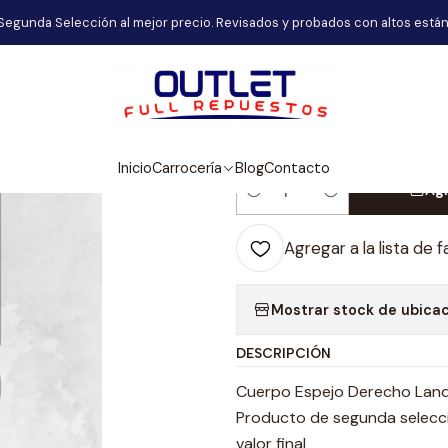
icio
Carrocería
Cuerpo Espejo Derecho Land Rover Discovery Sp
Segunda Selección al mejor precio. Revisados y probados con altos están
|
Cuerpo Espejo
Discovery Spor
Inicio
Carrocería
Blog
Contacto
Agr
Cantidad
Agregar a la lista de f
Mostrar stock de ubica
DESCRIPCIÓN
Cuerpo Espejo Derecho Land
Producto de segunda selecció
valor final