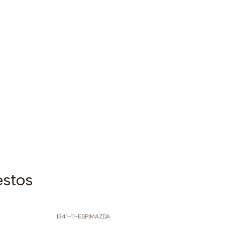
estos
1341-11-ESP
|
MAZDA
-60% SOBRE PRECIO NORMAL