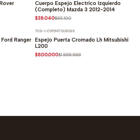
 Rover
Cuerpo Espejo Electrico Izquierdo
(Completo) Mazda 3 2012-2014
$38.040
$95.100
709-1-ESP
|
MITSUBISHI
-60% SOBRE PRECIO NORMAL
 Ford Ranger
Espejo Puerta Cromado Lh Mitsubishi
L200
$800.000
$1.999.999