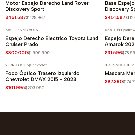
Motor Espejo Derecho Land Rover
Base Espejo
Discovery Sport
Discovery S
$451.587
$451.587
$1.128.967
$1.12
589-1-ESP
|
TOYOTA
655-1-ESP
|
volks
-60% SOBRE PRECIO NORMAL
-60% SOBRE 
Espejo Derecho Electrico Toyota Land
Espejo Dere
Cruiser Prado
Amarok 202
$800.000
$31.596
$1.999.999
$78.9
2-CR-FOC1-5
|
Chevrolet
3-CR-MSC1-78
|
M
-50% SOBRE PRECIO NORMAL
-50% SOBRE 
Foco Óptico Trasero Izquierdo
Mascara Me
Chevrolet DMAX 2015 - 2023
$87.390
$174.
$101.995
$203.990