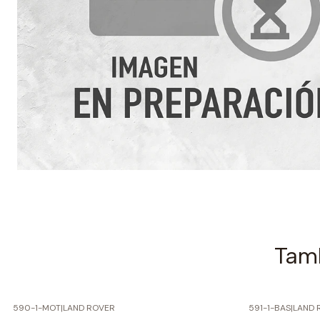
Tamb
590-1-MOT
|
LAND ROVER
591-1-BAS
|
LAND 
-60% SOBRE PRECIO NORMAL
-60% SOBRE 