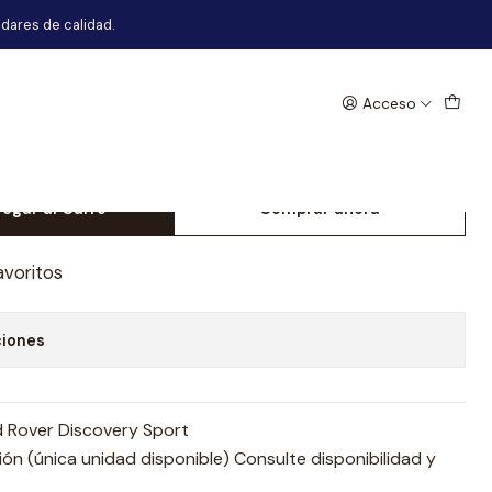
ort
dares de calidad.
Acceso
 Derecho Land Rover
t
egar al Carro
Comprar ahora
avoritos
ciones
 Rover Discovery Sport
n (única unidad disponible) Consulte disponibilidad y