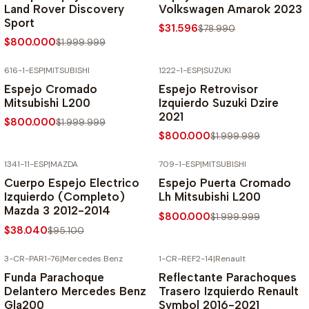
Land Rover Discovery
Volkswagen Amarok 2023
Sport
$31.596
$78.990
$800.000
$1.999.999
616-1-ESP
|
MITSUBISHI
1222-1-ESP
|
SUZUKI
-60% SOBRE PRECIO NORMAL
-60% SOBRE PRECIO NORMAL
Espejo Cromado
Espejo Retrovisor
Mitsubishi L200
Izquierdo Suzuki Dzire
2021
$800.000
$1.999.999
$800.000
$1.999.999
1341-11-ESP
|
MAZDA
709-1-ESP
|
MITSUBISHI
-60% SOBRE PRECIO NORMAL
-60% SOBRE PRECIO NORMAL
Cuerpo Espejo Electrico
Espejo Puerta Cromado
Izquierdo (Completo)
Lh Mitsubishi L200
Mazda 3 2012-2014
$800.000
$1.999.999
$38.040
$95.100
3-CR-PAR1-76
|
Mercedes Benz
1-CR-REF2-14
|
Renault
-50% SOBRE PRECIO NORMAL
-70% SOBRE PRECIO NORMAL
Funda Parachoque
Reflectante Parachoques
Delantero Mercedes Benz
Trasero Izquierdo Renault
Gla200
Symbol 2016-2021