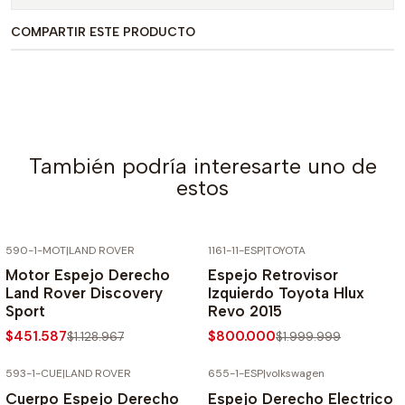
COMPARTIR ESTE PRODUCTO
También podría interesarte uno de
estos
590-1-MOT
|
LAND ROVER
1161-11-ESP
|
TOYOTA
-60% SOBRE PRECIO NORMAL
-60% SOBRE PRECIO NORMAL
Motor Espejo Derecho
Espejo Retrovisor
Land Rover Discovery
Izquierdo Toyota Hlux
Sport
Revo 2015
$451.587
$800.000
$1.128.967
$1.999.999
593-1-CUE
|
LAND ROVER
655-1-ESP
|
volkswagen
-60% SOBRE PRECIO NORMAL
-60% SOBRE PRECIO NORMAL
Cuerpo Espejo Derecho
Espejo Derecho Electrico