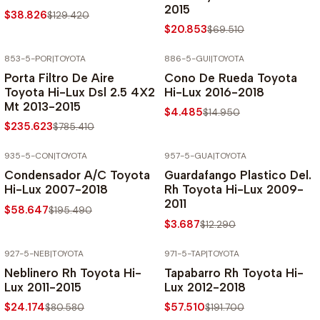
2015
$38.826
$129.420
$20.853
$69.510
853-5-POR
|
TOYOTA
886-5-GUI
|
TOYOTA
-70% SOBRE PRECIO NORMAL
-70% SOBRE PRECIO NORMAL
Porta Filtro De Aire
Cono De Rueda Toyota
Toyota Hi-Lux Dsl 2.5 4X2
Hi-Lux 2016-2018
Mt 2013-2015
$4.485
$14.950
$235.623
$785.410
935-5-CON
|
TOYOTA
957-5-GUA
|
TOYOTA
-70% SOBRE PRECIO NORMAL
-70% SOBRE PRECIO NORMAL
Condensador A/C Toyota
Guardafango Plastico Del.
Hi-Lux 2007-2018
Rh Toyota Hi-Lux 2009-
2011
$58.647
$195.490
$3.687
$12.290
927-5-NEB
|
TOYOTA
971-5-TAP
|
TOYOTA
-70% SOBRE PRECIO NORMAL
-70% SOBRE PRECIO NORMAL
Neblinero Rh Toyota Hi-
Tapabarro Rh Toyota Hi-
Lux 2011-2015
Lux 2012-2018
$24.174
$57.510
$80.580
$191.700