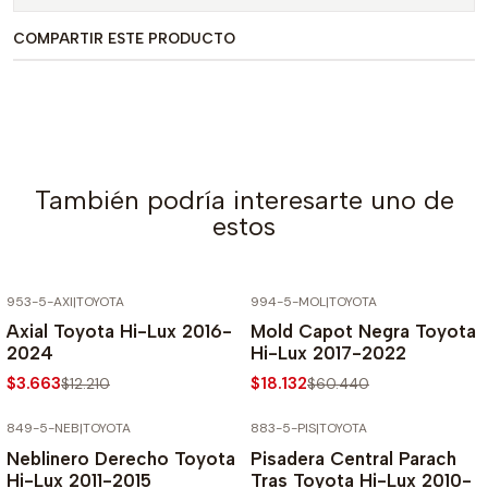
COMPARTIR ESTE PRODUCTO
También podría interesarte uno de
estos
953-5-AXI
|
TOYOTA
994-5-MOL
|
TOYOTA
-70% SOBRE PRECIO NORMAL
-70% SOBRE PRECIO NORMAL
Axial Toyota Hi-Lux 2016-
Mold Capot Negra Toyota
2024
Hi-Lux 2017-2022
$3.663
$18.132
$12.210
$60.440
849-5-NEB
|
TOYOTA
883-5-PIS
|
TOYOTA
-70% SOBRE PRECIO NORMAL
-70% SOBRE PRECIO NORMAL
Neblinero Derecho Toyota
Pisadera Central Parach
Hi-Lux 2011-2015
Tras Toyota Hi-Lux 2010-