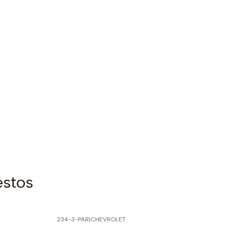
estos
234-3-PAR
|
CHEVROLET
-50% SOBRE PRECIO NORMAL