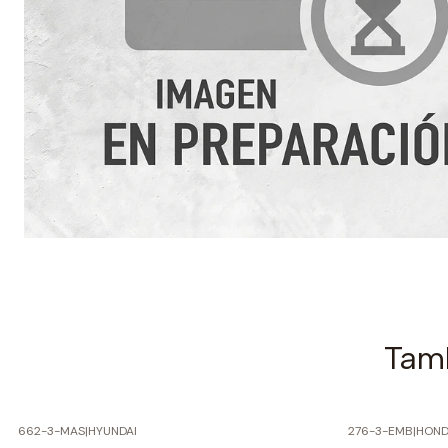
Tamb
662-3-MAS
|
HYUNDAI
276-3-EMB
|
HOND
-50% SOBRE PRECIO NORMAL
-50% SOBRE 