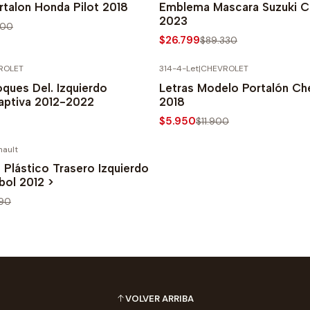
talon Honda Pilot 2018
Emblema Mascara Suzuki C
2023
800
$26.799
$89.330
ROLET
314-4-Let
|
CHEVROLET
PRECIO NORMAL
-50% SOBRE PRECIO NORMAL
ques Del. Izquierdo
Letras Modelo Portalón Che
aptiva 2012-2022
2018
$5.950
$11.900
nault
PRECIO NORMAL
Plástico Trasero Izquierdo
bol 2012 >
990
VOLVER ARRIBA