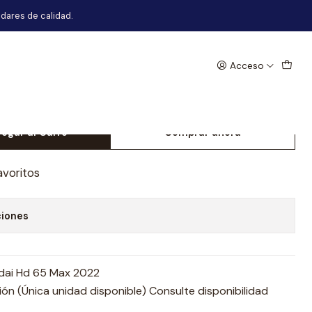
2
dares de calidad.
Acceso
lcomania Hyundai Hd 65
egar al Carro
Comprar ahora
avoritos
ciones
dai Hd 65 Max 2022
n (Única unidad disponible) Consulte disponibilidad