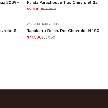
iaz 2009-
Funda Parachoque Tras Chevrolet Sail
$29.000
$58.000
248-3-DEL
|
CHEVROLET
-50% SOBRE PRECIO NORMAL
vrolet Sail
Tapabarro Delan. Der Chevrolet N400
$41.500
$83.000