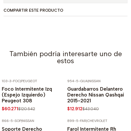
COMPARTIR ESTE PRODUCTO
También podría interesarte uno de
estos
103-3-FOC
|
PEUGEOT
954-5-GUA
|
NISSAN
-50% SOBRE PRECIO NORMAL
-70% SOBRE PRECIO NORMAL
Foco Intermitente Izq
Guardabarros Delantero
(Espejo Izquierdo)
Derecho Nissan Qashqai
Peugeot 308
2015-2021
$60.271
$12.912
$120.542
$43.040
866-5-SOP
|
NISSAN
899-5-FAR
|
CHEVROLET
-70% SOBRE PRECIO NORMAL
-70% SOBRE PRECIO NORMAL
Soporte Derecho
Farol Intermitente Rh