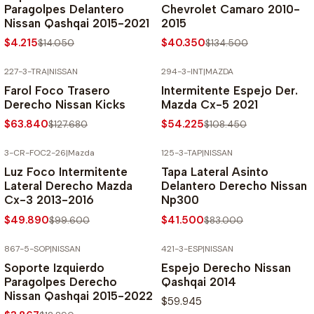
Paragolpes Delantero
Chevrolet Camaro 2010-
Nissan Qashqai 2015-2021
2015
$4.215
$40.350
$14.050
$134.500
227-3-TRA
|
NISSAN
294-3-INT
|
MAZDA
-50% SOBRE PRECIO NORMAL
-50% SOBRE PRECIO NORMAL
Farol Foco Trasero
Intermitente Espejo Der.
Derecho Nissan Kicks
Mazda Cx-5 2021
$63.840
$54.225
$127.680
$108.450
3-CR-FOC2-26
|
Mazda
125-3-TAP
|
NISSAN
-50% SOBRE PRECIO NORMAL
-50% SOBRE PRECIO NORMAL
Luz Foco Intermitente
Tapa Lateral Asinto
Lateral Derecho Mazda
Delantero Derecho Nissan
Cx-3 2013-2016
Np300
$49.890
$41.500
$99.600
$83.000
867-5-SOP
|
NISSAN
421-3-ESP
|
NISSAN
-70% SOBRE PRECIO NORMAL
Soporte Izquierdo
Espejo Derecho Nissan
Paragolpes Derecho
Qashqai 2014
Nissan Qashqai 2015-2022
$59.945