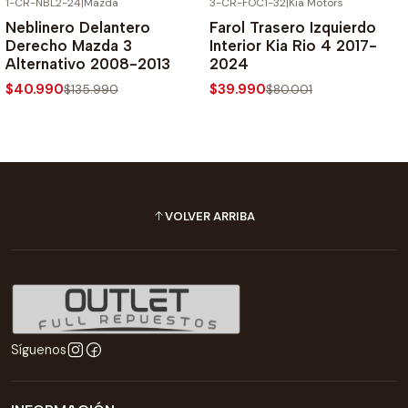
1-CR-NBL2-24
|
Mazda
3-CR-FOC1-32
|
Kia Motors
-70% SOBRE PRECIO NORMAL
-50% SOBRE PRECIO NORMAL
Neblinero Delantero
Farol Trasero Izquierdo
Derecho Mazda 3
Interior Kia Rio 4 2017-
Alternativo 2008-2013
2024
$40.990
$39.990
$135.990
$80.001
VOLVER ARRIBA
Síguenos