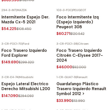
$663.590
$1.327.170
294-3-INT
|
MAZDA
103-3-FOC
|
PEUGEOT
-50% SOBRE PRECIO NORMAL
-50% SOBRE PRECIO NORMAL
Intermitente Espejo Der.
Foco Intermitente Izq
Mazda Cx-5 2021
(Espejo Izquierdo)
Peugeot 308
$54.225
$108.450
$60.271
$120.542
3-CR-FOC1-70
|
Ford
3-CR-FOC1-38
|
Citroen
-50% SOBRE PRECIO NORMAL
-50% SOBRE PRECIO NORMAL
Foco Trasero Izquierdo
Foco Trasero Izquierdo
Ford Explorer
Citroën C-Elysee 2017-
2024
$149.690
$299.320
$46.000
$92.000
3-CR-E4-74
|
Mitsubishi
1-CR-GUA7-9
|
Renault
-50% SOBRE PRECIO NORMAL
-70% SOBRE PRECIO NORMAL
Espejo Lateral Electrico
Guardafango Plástico
Derecho Mitsubishi L200
Trasero Izquierdo Renault
Symbol 2012 >
$147.090
$294.093
$33.990
$113.990