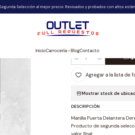
Carrocería
Manilla Puerta Delantera Derecha Faw V80 Cargo 20
Segunda Selección al mejor precio. Revisados y probados con altos están
|
Manilla Puert
Cargo 2017-2
Inicio
Carrocería
Blog
Contacto
Agr
Cantidad
Agregar a la lista de f
Mostrar stock de ubica
DESCRIPCIÓN
Manilla Puerta Delantera D
Producto de segunda selecció
valor final