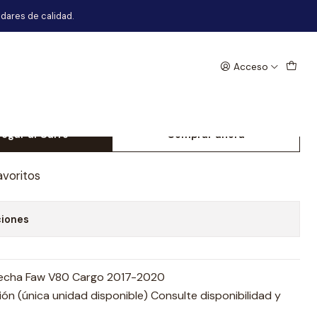
17-2020
dares de calidad.
Acceso
a Delantera Derecha Faw V80
020
egar al Carro
Comprar ahora
avoritos
ciones
erecha Faw V80 Cargo 2017-2020
n (única unidad disponible) Consulte disponibilidad y