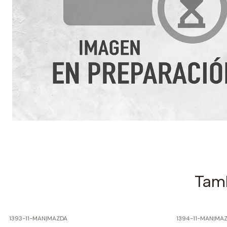
Tamb
1393-11-MAN
|
MAZDA
1394-11-MAN
|
MAZ
-60% SOBRE PRECIO NORMAL
-60% SOBRE 