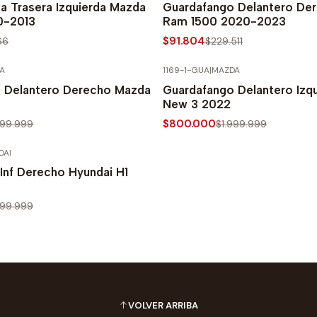
ta Trasera Izquierda Mazda
Guardafango Delantero De
0-2013
Ram 1500 2020-2023
$91.804
66
$229.511
A
1169-1-GUA
|
MAZDA
PRECIO NORMAL
-60% SOBRE PRECIO NORMAL
 Delantero Derecho Mazda
Guardafango Delantero Izq
New 3 2022
$800.000
999.999
$1.999.999
DAI
PRECIO NORMAL
Inf Derecho Hyundai H1
999.999
VOLVER ARRIBA