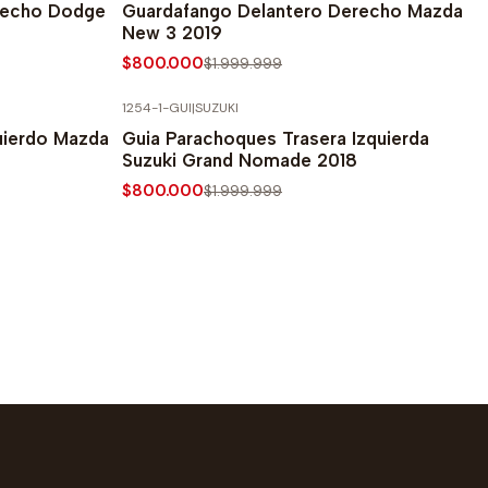
recho Dodge
Guardafango Delantero Derecho Mazda
New 3 2019
$800.000
$1.999.999
1254-1-GUI
|
SUZUKI
-60% SOBRE PRECIO NORMAL
uierdo Mazda
Guia Parachoques Trasera Izquierda
Suzuki Grand Nomade 2018
$800.000
$1.999.999