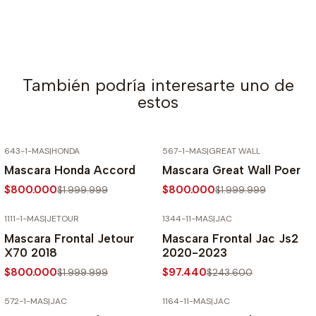
También podría interesarte uno de
estos
643-1-MAS
|
HONDA
567-1-MAS
|
GREAT WALL
-60% SOBRE PRECIO NORMAL
-60% SOBRE PRECIO NORMAL
Mascara Honda Accord
Mascara Great Wall Poer
$800.000
$800.000
$1.999.999
$1.999.999
1111-1-MAS
|
JETOUR
1344-11-MAS
|
JAC
-60% SOBRE PRECIO NORMAL
-60% SOBRE PRECIO NORMAL
Mascara Frontal Jetour
Mascara Frontal Jac Js2
X70 2018
2020-2023
$800.000
$97.440
$1.999.999
$243.600
572-1-MAS
|
JAC
1164-11-MAS
|
JAC
-60% SOBRE PRECIO NORMAL
-60% SOBRE PRECIO NORMAL