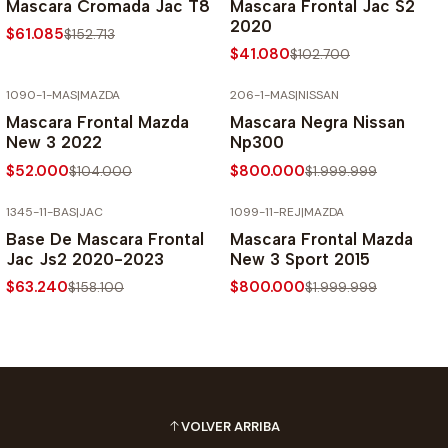
Mascara Cromada Jac T8
Mascara Frontal Jac S2
2020
$61.085
$152.713
$41.080
$102.700
1090-1-MAS
|
MAZDA
206-1-MAS
|
NISSAN
-50% SOBRE PRECIO NORMAL
-60% SOBRE PRECIO NORMAL
Mascara Frontal Mazda
Mascara Negra Nissan
New 3 2022
Np300
$52.000
$800.000
$104.000
$1.999.999
1345-11-BAS
|
JAC
1099-11-REJ
|
MAZDA
-60% SOBRE PRECIO NORMAL
-60% SOBRE PRECIO NORMAL
Base De Mascara Frontal
Mascara Frontal Mazda
Jac Js2 2020-2023
New 3 Sport 2015
$63.240
$800.000
$158.100
$1.999.999
VOLVER ARRIBA