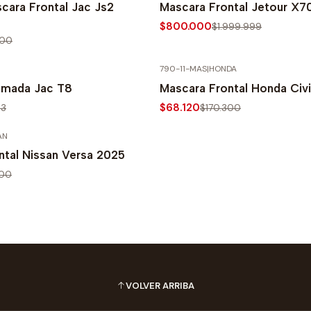
cara Frontal Jac Js2
Mascara Frontal Jetour X7
$800.000
$1.999.999
100
790-11-MAS
|
HONDA
PRECIO NORMAL
-60% SOBRE PRECIO NORMAL
omada Jac T8
Mascara Frontal Honda Civ
$68.120
13
$170.300
AN
PRECIO NORMAL
ntal Nissan Versa 2025
000
VOLVER ARRIBA