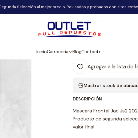
Inicio
Carrocería
Mascara Frontal Jac Js2 2020-2023
Segunda Selección al mejor precio. Revisados y probados con altos están
|
Mascara Front
Agr
Inicio
Carrocería
Blog
Contacto
Cantidad
Agregar a la lista de f
Mostrar stock de ubica
DESCRIPCIÓN
Mascara Frontal Jac Js2 20
Producto de segunda selecció
valor final