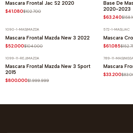
Mascara Frontal Jac S2 2020
Base De Mas
2020-2023
$41.080
$102.700
$63.240
$158.
1090-1-MAS
|
MAZDA
572-1-MAS
|
JAC
-50% SOBRE PRECIO NORMAL
-60% SOBRE 
Mascara Frontal Mazda New 3 2022
Mascara Cr
$52.000
$61.085
$104.000
$152.7
1099-11-REJ
|
MAZDA
789-11-MAS
|
NISS
-60% SOBRE PRECIO NORMAL
-60% SOBRE 
Mascara Frontal Mazda New 3 Sport
Mascara Fro
2015
$33.200
$83.
$800.000
$1.999.999