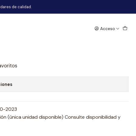
dares de calidad.
Acceso
al Jac Js2 2020-2023
egar al Carro
Comprar ahora
avoritos
ciones
20-2023
n (única unidad disponible) Consulte disponibilidad y