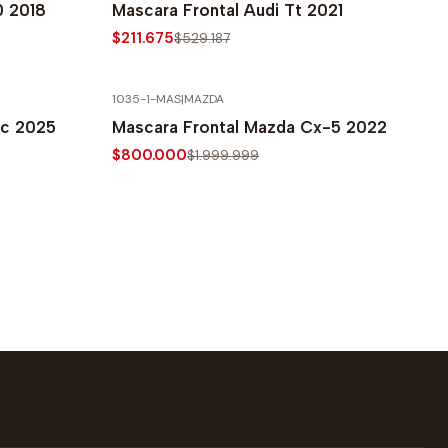
0 2018
Mascara Frontal Audi Tt 2021
$211.675
$529.187
1035-1-MAS
|
MAZDA
-60% SOBRE PRECIO NORMAL
ic 2025
Mascara Frontal Mazda Cx-5 2022
$800.000
$1.999.999