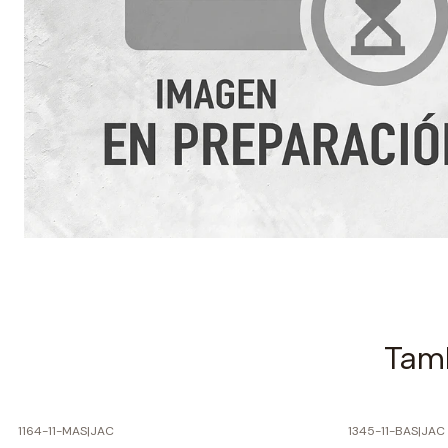
Tamb
1164-11-MAS
|
JAC
1345-11-BAS
|
JAC
-60% SOBRE PRECIO NORMAL
-60% SOBRE 