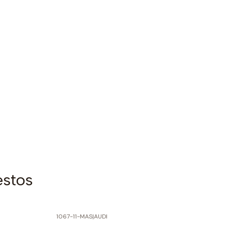
estos
1067-11-MAS
|
AUDI
-60% SOBRE PRECIO NORMAL