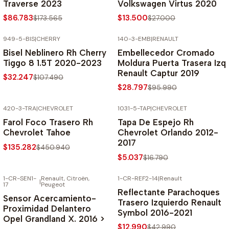
Traverse 2023
Volkswagen Virtus 2020
$86.783
$13.500
$173.565
$27.000
949-5-BIS
|
CHERRY
140-3-EMB
|
RENAULT
-70% SOBRE PRECIO NORMAL
-70% SOBRE PRECIO NORMAL
Bisel Neblinero Rh Cherry
Embellecedor Cromado
Tiggo 8 1.5T 2020-2023
Moldura Puerta Trasera Izq
Renault Captur 2019
$32.247
$107.490
$28.797
$95.990
420-3-TRA
|
CHEVROLET
1031-5-TAP
|
CHEVROLET
-70% SOBRE PRECIO NORMAL
-70% SOBRE PRECIO NORMAL
Farol Foco Trasero Rh
Tapa De Espejo Rh
Chevrolet Tahoe
Chevrolet Orlando 2012-
2017
$135.282
$450.940
$5.037
$16.790
1-CR-SEN1-
Renault, Citroën,
1-CR-REF2-14
|
Renault
|
17
Peugeot
-70% SOBRE PRECIO NORMAL
-70% SOBRE PRECIO NORMAL
Reflectante Parachoques
Sensor Acercamiento-
Trasero Izquierdo Renault
Proximidad Delantero
Symbol 2016-2021
Opel Grandland X. 2016 >
$12.990
$42.990