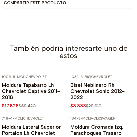
COMPARTIR ESTE PRODUCTO
También podría interesarte uno de
estos
1005-5-MOL
|
CHEVROLET
1032-5-BIS
|
CHEVROLET
-70% SOBRE PRECIO NORMAL
-70% SOBRE PRECIO NORMAL
Moldura Tapabarro Lh
Bisel Neblinero Rh
Chevrolet Captiva 2011-
Chevrolet Sonic 2012-
2018
2022
$17.826
$8.883
$59.420
$29.610
746-4-MOL
|
CHEVROLET
184-3-MOL
|
VOLKSWAGEN
-50% SOBRE PRECIO NORMAL
-50% SOBRE PRECIO NORMAL
Moldura Lateral Superior
Moldura Cromada Izq.
Portalon Lh Chevrolet
Parachoques Trasero