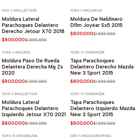
1310-1-MOL
|
JETOUR
1084-1-MOL
|
DFLM
-60% SOBRE PRECIO NORMAL
-60% SOBRE PRECIO NORMAL
Moldura Lateral
Moldura De Neblinero
Parachoques Delantero
Dflm Joyear Sx5 2015
Derecho Jetour X70 2018
$800.000
$1.999.999
$800.000
$1.999.999
1048-1-MOL
|
MG
1096-11-TAP
|
MAZDA
-60% SOBRE PRECIO NORMAL
-60% SOBRE PRECIO NORMAL
Moldura Paso De Rueda
Tapa Parachoques
Delantera Derecha Mg Zs
Delantero Derecho Mazda
2020
New 3 Sport 2015
$800.000
$800.000
$1.999.999
$1.999.999
1259-1-MOL
|
JETOUR
1095-11-TAP
|
MAZDA
-60% SOBRE PRECIO NORMAL
-60% SOBRE PRECIO NORMAL
Moldura Lateral
Tapa Parachoques
Parachoques Delantero
Delantero Izquierdo Mazda
Izquierdo Jetour X70 2021
New 3 Sport 2015
$800.000
$800.000
$1.999.999
$1.999.999
1094-11-MOL
|
MAZDA
1381-1-MOL
|
DONGFENG