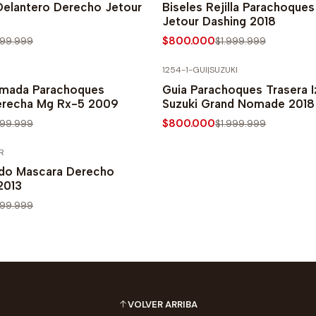
Delantero Derecho Jetour
Biseles Rejilla Parachoque
Jetour Dashing 2018
$800.000
999.999
$1.999.999
1254-1-GUI
|
SUZUKI
PRECIO NORMAL
-60% SOBRE PRECIO NORMAL
omada Parachoques
Guia Parachoques Trasera I
erecha Mg Rx-5 2009
Suzuki Grand Nomade 2018
$800.000
999.999
$1.999.999
R
PRECIO NORMAL
do Mascara Derecho
2013
999.999
VOLVER ARRIBA