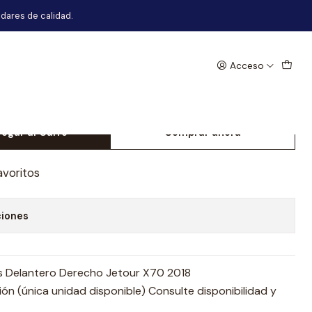
 X70 2018
dares de calidad.
Acceso
al Parachoques Delantero
r X70 2018
egar al Carro
Comprar ahora
avoritos
ciones
s Delantero Derecho Jetour X70 2018
n (única unidad disponible) Consulte disponibilidad y