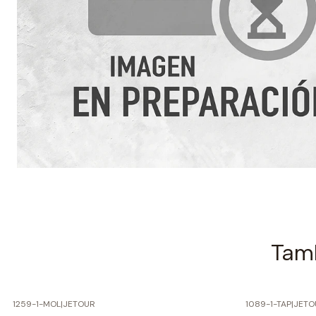
Tamb
1259-1-MOL
|
JETOUR
1089-1-TAP
|
JETO
-60% SOBRE PRECIO NORMAL
-60% SOBRE 