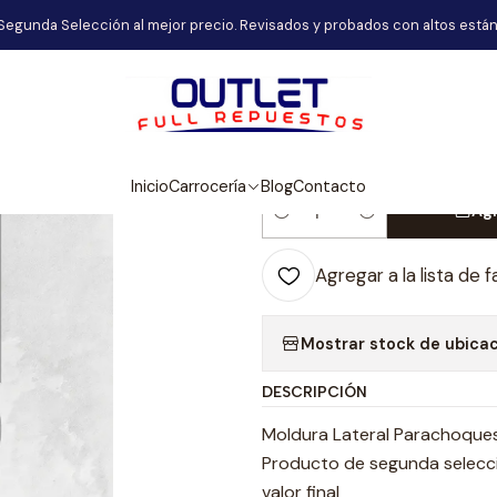
rrocería
Moldura Lateral Parachoques Delantero Derecho Jetour
Segunda Selección al mejor precio. Revisados y probados con altos están
|
Moldura Later
Derecho Jetou
Inicio
Carrocería
Blog
Contacto
Agr
Cantidad
Agregar a la lista de f
Mostrar stock de ubica
DESCRIPCIÓN
Moldura Lateral Parachoque
Producto de segunda selecció
valor final