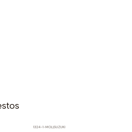
estos
1324-1-MOL
|
SUZUKI
-60% SOBRE PRECIO NORMAL