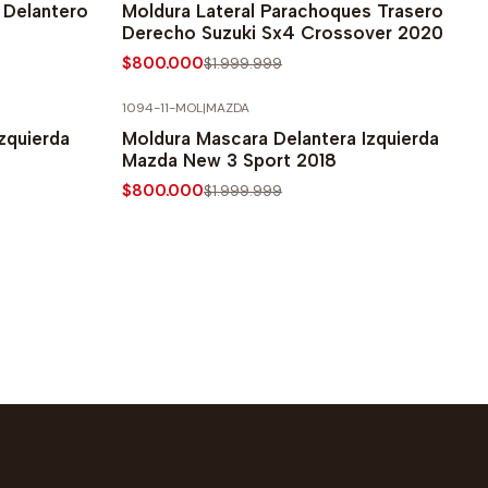
s Delantero
Moldura Lateral Parachoques Trasero
Derecho Suzuki Sx4 Crossover 2020
$800.000
$1.999.999
1094-11-MOL
|
MAZDA
-60% SOBRE PRECIO NORMAL
zquierda
Moldura Mascara Delantera Izquierda
Mazda New 3 Sport 2018
$800.000
$1.999.999