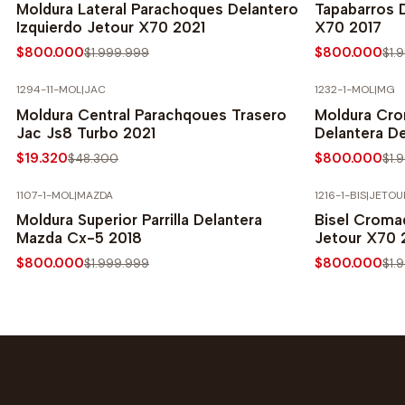
Moldura Lateral Parachoques Delantero
Tapabarros 
Izquierdo Jetour X70 2021
X70 2017
$800.000
$800.000
$1.999.999
$1.
1294-11-MOL
|
JAC
1232-1-MOL
|
MG
-60% SOBRE PRECIO NORMAL
-60% SOBRE 
Moldura Central Parachqoues Trasero
Moldura Cr
Jac Js8 Turbo 2021
Delantera D
$19.320
$800.000
$48.300
$1.
1107-1-MOL
|
MAZDA
1216-1-BIS
|
JETOU
-60% SOBRE PRECIO NORMAL
-60% SOBRE 
Moldura Superior Parrilla Delantera
Bisel Croma
Mazda Cx-5 2018
Jetour X70 
$800.000
$800.000
$1.999.999
$1.