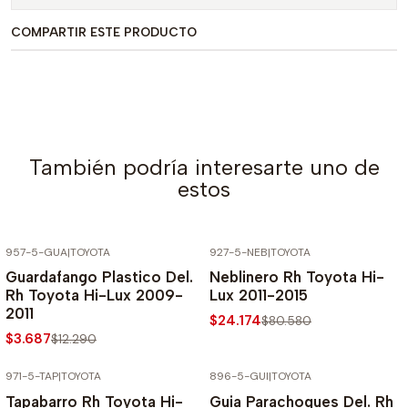
COMPARTIR ESTE PRODUCTO
También podría interesarte uno de
estos
957-5-GUA
|
TOYOTA
927-5-NEB
|
TOYOTA
-70% SOBRE PRECIO NORMAL
-70% SOBRE PRECIO NORMAL
Guardafango Plastico Del.
Neblinero Rh Toyota Hi-
Rh Toyota Hi-Lux 2009-
Lux 2011-2015
2011
$24.174
$80.580
$3.687
$12.290
971-5-TAP
|
TOYOTA
896-5-GUI
|
TOYOTA
-70% SOBRE PRECIO NORMAL
-70% SOBRE PRECIO NORMAL
Tapabarro Rh Toyota Hi-
Guia Parachoques Del. Rh