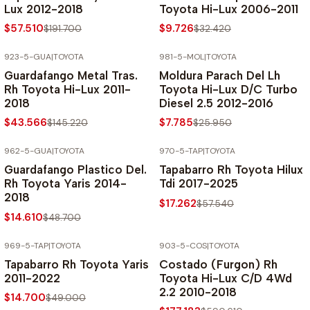
Lux 2012-2018
Toyota Hi-Lux 2006-2011
$57.510
$9.726
$191.700
$32.420
923-5-GUA
|
TOYOTA
981-5-MOL
|
TOYOTA
-70% SOBRE PRECIO NORMAL
-70% SOBRE PRECIO NORMAL
Guardafango Metal Tras.
Moldura Parach Del Lh
Rh Toyota Hi-Lux 2011-
Toyota Hi-Lux D/C Turbo
2018
Diesel 2.5 2012-2016
$43.566
$7.785
$145.220
$25.950
962-5-GUA
|
TOYOTA
970-5-TAP
|
TOYOTA
-70% SOBRE PRECIO NORMAL
-70% SOBRE PRECIO NORMAL
Guardafango Plastico Del.
Tapabarro Rh Toyota Hilux
Rh Toyota Yaris 2014-
Tdi 2017-2025
2018
$17.262
$57.540
$14.610
$48.700
969-5-TAP
|
TOYOTA
903-5-COS
|
TOYOTA
-70% SOBRE PRECIO NORMAL
-70% SOBRE PRECIO NORMAL
Tapabarro Rh Toyota Yaris
Costado (Furgon) Rh
2011-2022
Toyota Hi-Lux C/D 4Wd
2.2 2010-2018
$14.700
$49.000