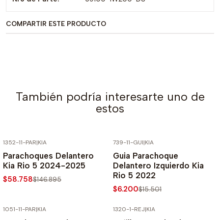
COMPARTIR ESTE PRODUCTO
También podría interesarte uno de
estos
1352-11-PAR
|
KIA
739-11-GUI
|
KIA
-60% SOBRE PRECIO NORMAL
-60% SOBRE PRECIO NORMAL
Parachoques Delantero
Guia Parachoque
Kia Rio 5 2024-2025
Delantero Izquierdo Kia
Rio 5 2022
$58.758
$146.895
$6.200
$15.501
1051-11-PAR
|
KIA
1320-1-REJ
|
KIA
-60% SOBRE PRECIO NORMAL
-60% SOBRE PRECIO NORMAL