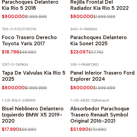
Parachoques Delantero
Rejilla Frontal Del
Kia Rio 5 2018
Radiador Kia Rio 5 2022
$800.000
$800.000
$1.999.999
$1.999.999
795-11-FOC
|
TOYOTA
840-11-PAR
|
KIA
-60% SOBRE PRECIO NORMAL
-60% SOBRE PRECIO NORMAL
Foco Trasero Derecho
Parachoques Delantero
Toyota Yaris 2017
Kia Sonet 2025
$18.796
$23.097
$46.990
$57.742
1287-11-TAP
|
KIA
1118-1-PAN
|
FORD
-60% SOBRE PRECIO NORMAL
-60% SOBRE PRECIO NORMAL
Tapa De Valvulas Kia Rio 5
Panel Inferior Trasero Ford
2025
Explorer 2024
$800.000
$800.000
$1.999.999
$1.999.999
1-CR-BSL3-21
|
BMW
1-CR-ABS2-12
|
Renault
-70% SOBRE PRECIO NORMAL
-70% SOBRE PRECIO NORMAL
Bisel Neblinero Delantero
Absorbedor Parachoque
Izquierdo BMW X5 2019-
Trasero Renault Symbol
2020
Original 2016-2021
$17.990
$51.990
$58.990
$170.990