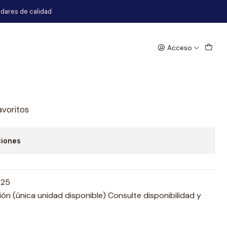
dares de calidad.
Acceso
as Kia Rio 5 2025
egar al Carro
Comprar ahora
avoritos
ciones
025
n (única unidad disponible) Consulte disponibilidad y