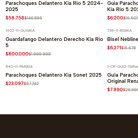
Parachoques Delantero Kia Rio 5 2024-
Guia Parach
2025
Kia Rio 5 20
$58.758
$6.200
$146.895
$15.501
1402-11-GUA
|
KIA
738-11-BIS
|
KIA
-60% SOBRE PRECIO NORMAL
-60% SOBRE 
Guardafango Delantero Derecho Kia Rio
Bisel Neblin
5
$6.271
$15.678
$800.000
$1.999.999
840-11-PAR
|
KIA
1-CR-GUI2-15
|
Re
-60% SOBRE PRECIO NORMAL
-70% SOBRE 
Parachoques Delantero Kia Sonet 2025
Guía Parach
Original Re
$23.097
$57.742
$7.990
$26.99