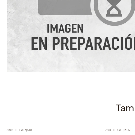
Tamb
1352-11-PAR
|
KIA
739-11-GUI
|
KIA
-60% SOBRE PRECIO NORMAL
-60% SOBRE 