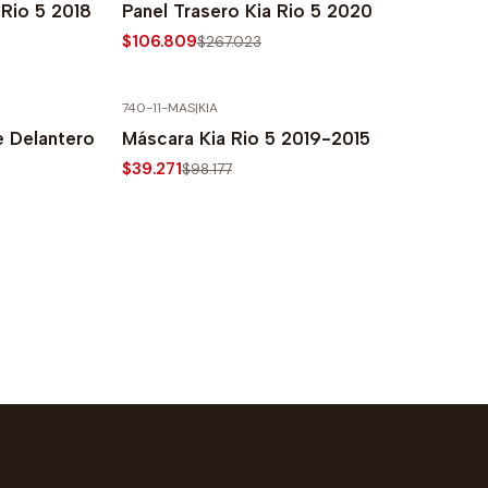
 Rio 5 2018
Panel Trasero Kia Rio 5 2020
$106.809
$267.023
740-11-MAS
|
KIA
-60% SOBRE PRECIO NORMAL
e Delantero
Máscara Kia Rio 5 2019-2015
$39.271
$98.177