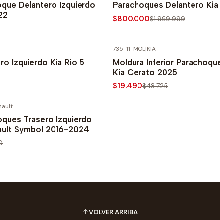
oque Delantero Izquierdo
Parachoques Delantero Kia
22
$800.000
$1.999.999
735-11-MOL
|
KIA
PRECIO NORMAL
-60% SOBRE PRECIO NORMAL
ero Izquierdo Kia Rio 5
Moldura Inferior Parachoqu
Kia Cerato 2025
$19.490
$48.725
nault
PRECIO NORMAL
oques Trasero Izquierdo
nault Symbol 2016-2024
0
VOLVER ARRIBA