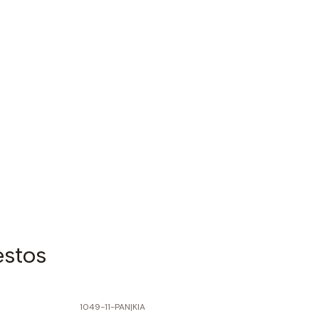
estos
1049-11-PAN
|
KIA
-60% SOBRE PRECIO NORMAL