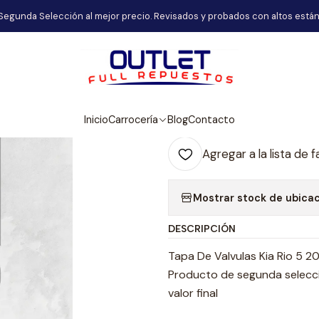
Inicio
Carrocería
Tapa De Valvulas Kia Rio 5 2025
Segunda Selección al mejor precio. Revisados y probados con altos están
|
Tapa De Valvul
Agr
Inicio
Carrocería
Blog
Contacto
Cantidad
Agregar a la lista de f
Mostrar stock de ubica
DESCRIPCIÓN
Tapa De Valvulas Kia Rio 5 2
Producto de segunda selecció
valor final