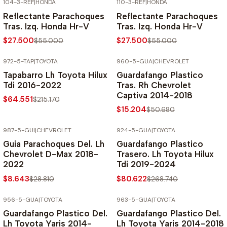
104-3-REF
|
HONDA
110-3-REF
|
HONDA
-50% SOBRE PRECIO NORMAL
-50% SOBRE PRECIO NORMAL
Reflectante Parachoques
Reflectante Parachoques
Tras. Izq. Honda Hr-V
Tras. Izq. Honda Hr-V
$27.500
$27.500
$55.000
$55.000
972-5-TAP
|
TOYOTA
960-5-GUA
|
CHEVROLET
-70% SOBRE PRECIO NORMAL
-70% SOBRE PRECIO NORMAL
Tapabarro Lh Toyota Hilux
Guardafango Plastico
Tdi 2016-2022
Tras. Rh Chevrolet
Captiva 2014-2018
$64.551
$215.170
$15.204
$50.680
987-5-GUI
|
CHEVROLET
924-5-GUA
|
TOYOTA
-70% SOBRE PRECIO NORMAL
-70% SOBRE PRECIO NORMAL
Guia Parachoques Del. Lh
Guardafango Plastico
Chevrolet D-Max 2018-
Trasero. Lh Toyota Hilux
2022
Tdi 2019-2024
$8.643
$80.622
$28.810
$268.740
956-5-GUA
|
TOYOTA
963-5-GUA
|
TOYOTA
-70% SOBRE PRECIO NORMAL
-70% SOBRE PRECIO NORMAL
Guardafango Plastico Del.
Guardafango Plastico Del.
Lh Toyota Yaris 2014-
Lh Toyota Yaris 2014-2018