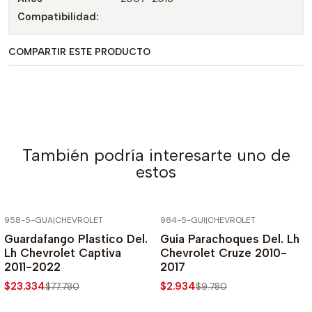
Compatibilidad:
COMPARTIR ESTE PRODUCTO
También podría interesarte uno de
estos
958-5-GUA
|
CHEVROLET
984-5-GUI
|
CHEVROLET
-70% SOBRE PRECIO NORMAL
-70% SOBRE PRECIO NORMAL
Guardafango Plastico Del.
Guia Parachoques Del. Lh
Lh Chevrolet Captiva
Chevrolet Cruze 2010-
2011-2022
2017
$23.334
$2.934
$77.780
$9.780