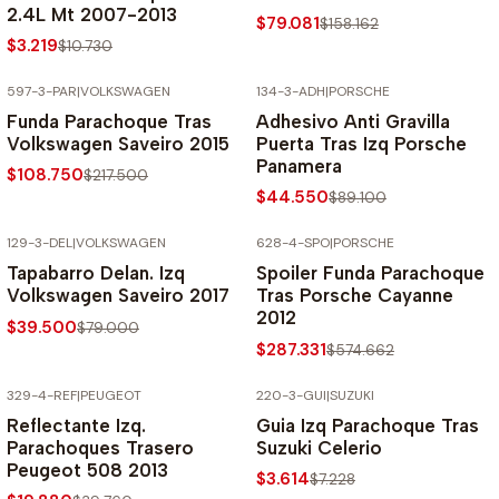
2.4L Mt 2007-2013
$79.081
$158.162
$3.219
$10.730
597-3-PAR
|
VOLKSWAGEN
134-3-ADH
|
PORSCHE
-50% SOBRE PRECIO NORMAL
-50% SOBRE PRECIO NORMAL
Funda Parachoque Tras
Adhesivo Anti Gravilla
Volkswagen Saveiro 2015
Puerta Tras Izq Porsche
Panamera
$108.750
$217.500
$44.550
$89.100
129-3-DEL
|
VOLKSWAGEN
628-4-SPO
|
PORSCHE
-50% SOBRE PRECIO NORMAL
-50% SOBRE PRECIO NORMAL
Tapabarro Delan. Izq
Spoiler Funda Parachoque
Volkswagen Saveiro 2017
Tras Porsche Cayanne
2012
$39.500
$79.000
$287.331
$574.662
329-4-REF
|
PEUGEOT
220-3-GUI
|
SUZUKI
-50% SOBRE PRECIO NORMAL
-50% SOBRE PRECIO NORMAL
Reflectante Izq.
Guia Izq Parachoque Tras
Parachoques Trasero
Suzuki Celerio
Peugeot 508 2013
$3.614
$7.228