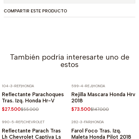
COMPARTIR ESTE PRODUCTO
También podría interesarte uno de
estos
104-3-REF
|
HONDA
599-4-REJ
|
HONDA
-50% SOBRE PRECIO NORMAL
-50% SOBRE PRECIO NORMAL
Reflectante Parachoques
Rejilla Mascara Honda Hrv
Tras. Izq. Honda Hr-V
2018
$27.500
$73.500
$55.000
$147.000
990-5-REF
|
CHEVROLET
282-3-FAR
|
HONDA
-70% SOBRE PRECIO NORMAL
-50% SOBRE PRECIO NORMAL
Reflectante Parach Tras
Farol Foco Tras. Izq.
Lh Chevrolet Captiva Ls
Maleta Honda Pilot 2018