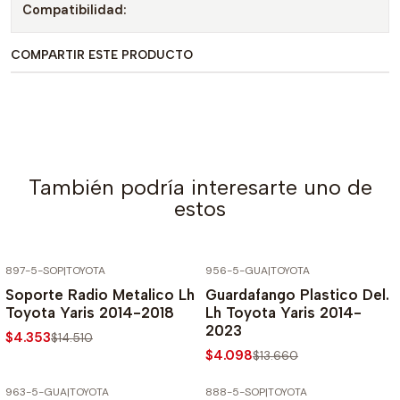
Compatibilidad:
COMPARTIR ESTE PRODUCTO
También podría interesarte uno de
estos
897-5-SOP
|
TOYOTA
956-5-GUA
|
TOYOTA
-70% SOBRE PRECIO NORMAL
-70% SOBRE PRECIO NORMAL
Soporte Radio Metalico Lh
Guardafango Plastico Del.
Toyota Yaris 2014-2018
Lh Toyota Yaris 2014-
2023
$4.353
$14.510
$4.098
$13.660
963-5-GUA
|
TOYOTA
888-5-SOP
|
TOYOTA