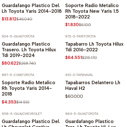
-70% SOBRE PRECIO NORMAL
-70% SOBRE PRECIO NORMAL
Guardafango Plastico Del.
Soporte Radio Metalico
Lh Toyota Yaris 2014-2018
Rh Toyota New Yaris 1.5
2018-2022
$13.812
$46.040
$1.830
$6.100
924-5-GUA
|
TOYOTA
972-5-TAP
|
TOYOTA
-70% SOBRE PRECIO NORMAL
-70% SOBRE PRECIO NORMAL
Guardafango Plastico
Tapabarro Lh Toyota Hilux
Trasero. Lh Toyota Hilux
Tdi 2016-2022
Tdi 2019-2024
$64.551
$215.170
$80.622
$268.740
887-5-CON
|
TOYOTA
410-3-TAP
|
HAVAL
-70% SOBRE PRECIO NORMAL
Soporte Radio Metalico
Tapabarros Delantero Lh
Rh Toyota Yaris 2014-
Haval H2
2018
$60.000
$4.353
$14.510
958-5-GUA
|
CHEVROLET
964-5-GUA
|
TOYOTA
-70% SOBRE PRECIO NORMAL
-70% SOBRE PRECIO NORMAL
Guardafango Plastico Del.
Guardafango Plastico
Lh Chevrolet Captiva
Tras. Lh Toyota Hi-Lux