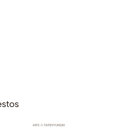
estos
485-1-TAP
|
HYUNDAI
-60% SOBRE PRECIO NORMAL