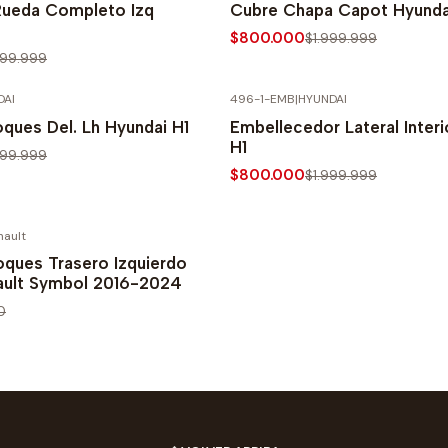
Rueda Completo Izq
Cubre Chapa Capot Hyunda
$800.000
$1.999.999
999.999
DAI
496-1-EMB
|
HYUNDAI
PRECIO NORMAL
-60% SOBRE PRECIO NORMAL
ques Del. Lh Hyundai H1
Embellecedor Lateral Interi
H1
999.999
$800.000
$1.999.999
nault
PRECIO NORMAL
oques Trasero Izquierdo
nault Symbol 2016-2024
0