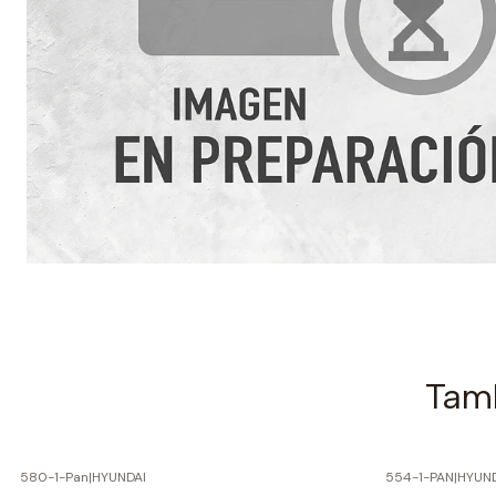
Tamb
580-1-Pan
|
HYUNDAI
554-1-PAN
|
HYUND
-60% SOBRE PRECIO NORMAL
-60% SOBRE 