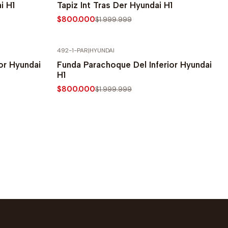
i H1
Tapiz Int Tras Der Hyundai H1
$800.000
$1.999.999
492-1-PAR
|
HYUNDAI
-60% SOBRE PRECIO NORMAL
or Hyundai
Funda Parachoque Del Inferior Hyundai
H1
$800.000
$1.999.999