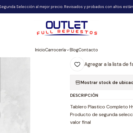
Inicio
Carrocería
Tablero Plastico Completo Hyundai H1
Segunda Selección al mejor precio. Revisados y probados con altos están
|
Tablero Plasti
Agr
Inicio
Carrocería
Blog
Contacto
Cantidad
Agregar a la lista de f
Mostrar stock de ubica
DESCRIPCIÓN
Tablero Plastico Completo H
Producto de segunda selecció
valor final