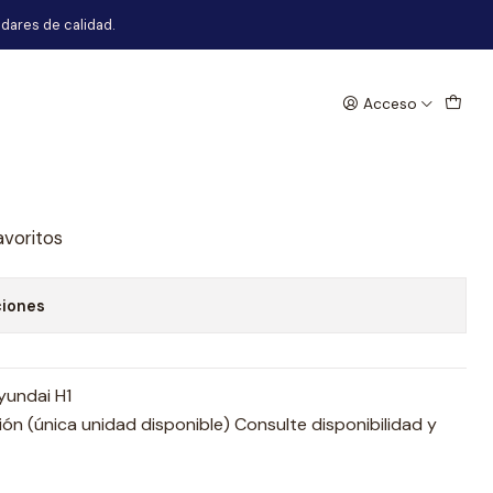
dares de calidad.
Acceso
co Completo Hyundai H1
egar al Carro
Comprar ahora
avoritos
ciones
yundai H1
n (única unidad disponible) Consulte disponibilidad y