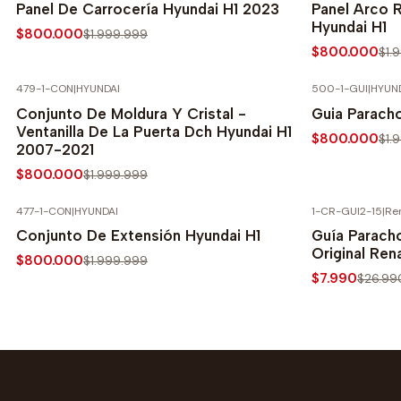
Panel De Carrocería Hyundai H1 2023
Panel Arco 
Hyundai H1
$800.000
$1.999.999
$800.000
$1.
479-1-CON
|
HYUNDAI
500-1-GUI
|
HYUN
-60% SOBRE PRECIO NORMAL
-60% SOBRE 
Conjunto De Moldura Y Cristal -
Guia Paracho
Ventanilla De La Puerta Dch Hyundai H1
$800.000
$1.
2007-2021
$800.000
$1.999.999
477-1-CON
|
HYUNDAI
1-CR-GUI2-15
|
Re
-60% SOBRE PRECIO NORMAL
-70% SOBRE 
Conjunto De Extensión Hyundai H1
Guía Parach
Original Re
$800.000
$1.999.999
$7.990
$26.99