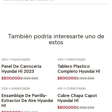
También podría interesarte uno de
estos
580-1-Pan
|
HYUNDAI
493-1-TAB
|
HYUNDAI
-60% SOBRE PRECIO NORMAL
-60% SOBRE PRECIO NORMAL
Panel De Carrocería
Tablero Plastico
Hyundai H1 2023
Completo Hyundai H1
$800.000
$800.000
$1.999.999
$1.999.999
506-1-ENS
|
HYUNDAI
491-1-CUB
|
HYUNDAI
-60% SOBRE PRECIO NORMAL
-60% SOBRE PRECIO NORMAL
Ensamblaje De Parrilla-
Cubre Chapa Capot
Extractor De Aire Hyundai
Hyundai H1
H1
$800.000
$1.999.999