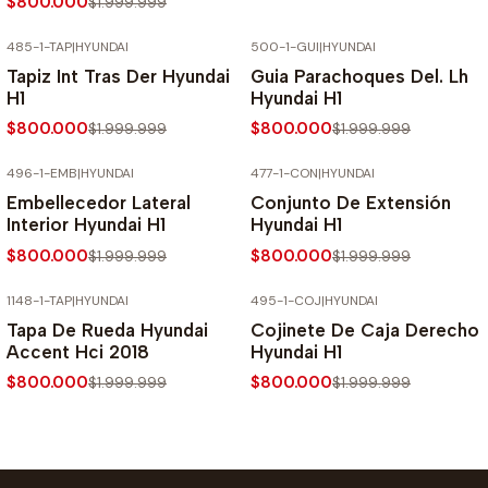
$800.000
$1.999.999
485-1-TAP
|
HYUNDAI
500-1-GUI
|
HYUNDAI
-60% SOBRE PRECIO NORMAL
-60% SOBRE PRECIO NORMAL
Tapiz Int Tras Der Hyundai
Guia Parachoques Del. Lh
H1
Hyundai H1
$800.000
$800.000
$1.999.999
$1.999.999
496-1-EMB
|
HYUNDAI
477-1-CON
|
HYUNDAI
-60% SOBRE PRECIO NORMAL
-60% SOBRE PRECIO NORMAL
Embellecedor Lateral
Conjunto De Extensión
Interior Hyundai H1
Hyundai H1
$800.000
$800.000
$1.999.999
$1.999.999
1148-1-TAP
|
HYUNDAI
495-1-COJ
|
HYUNDAI
-60% SOBRE PRECIO NORMAL
-60% SOBRE PRECIO NORMAL
Tapa De Rueda Hyundai
Cojinete De Caja Derecho
Accent Hci 2018
Hyundai H1
$800.000
$800.000
$1.999.999
$1.999.999