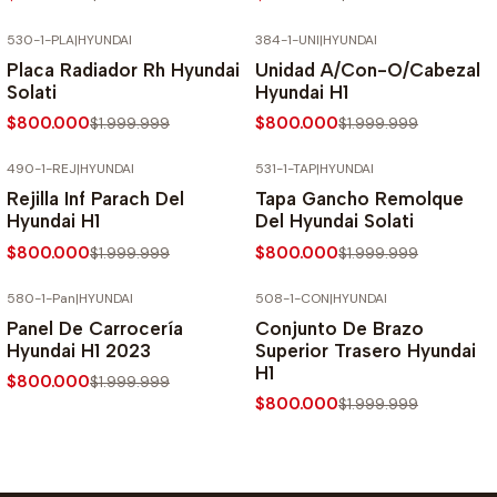
530-1-PLA
|
HYUNDAI
384-1-UNI
|
HYUNDAI
-60% SOBRE PRECIO NORMAL
-60% SOBRE PRECIO NORMAL
Placa Radiador Rh Hyundai
Unidad A/Con-O/Cabezal
Solati
Hyundai H1
$800.000
$800.000
$1.999.999
$1.999.999
490-1-REJ
|
HYUNDAI
531-1-TAP
|
HYUNDAI
-60% SOBRE PRECIO NORMAL
-60% SOBRE PRECIO NORMAL
Rejilla Inf Parach Del
Tapa Gancho Remolque
Hyundai H1
Del Hyundai Solati
$800.000
$800.000
$1.999.999
$1.999.999
580-1-Pan
|
HYUNDAI
508-1-CON
|
HYUNDAI
-60% SOBRE PRECIO NORMAL
-60% SOBRE PRECIO NORMAL
Panel De Carrocería
Conjunto De Brazo
Hyundai H1 2023
Superior Trasero Hyundai
H1
$800.000
$1.999.999
$800.000
$1.999.999