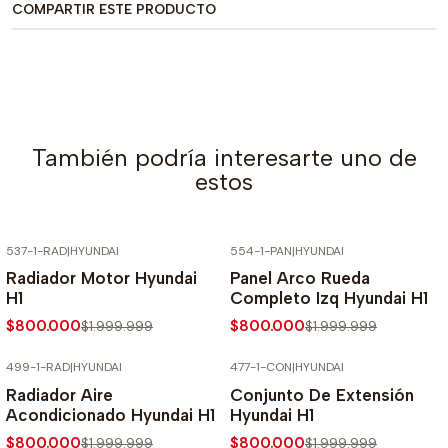
COMPARTIR ESTE PRODUCTO
También podría interesarte uno de
estos
537-1-RAD
|
HYUNDAI
554-1-PAN
|
HYUNDAI
-60% SOBRE PRECIO NORMAL
-60% SOBRE PRECIO NORMAL
Radiador Motor Hyundai
Panel Arco Rueda
H1
Completo Izq Hyundai H1
$800.000
$800.000
$1.999.999
$1.999.999
499-1-RAD
|
HYUNDAI
477-1-CON
|
HYUNDAI
-60% SOBRE PRECIO NORMAL
-60% SOBRE PRECIO NORMAL
Radiador Aire
Conjunto De Extensión
Acondicionado Hyundai H1
Hyundai H1
$800.000
$800.000
$1.999.999
$1.999.999