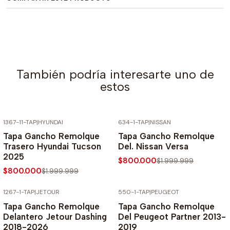
También podría interesarte uno de
estos
1367-11-TAP
|
HYUNDAI
634-1-TAP
|
NISSAN
-60% SOBRE PRECIO NORMAL
-60% SOBRE PRECIO NORMAL
Tapa Gancho Remolque
Tapa Gancho Remolque
Trasero Hyundai Tucson
Del. Nissan Versa
2025
$800.000
$1.999.999
$800.000
$1.999.999
1267-1-TAP
|
JETOUR
550-1-TAP
|
PEUGEOT
-60% SOBRE PRECIO NORMAL
-60% SOBRE PRECIO NORMAL
Tapa Gancho Remolque
Tapa Gancho Remolque
Delantero Jetour Dashing
Del Peugeot Partner 2013-
2018-2026
2019