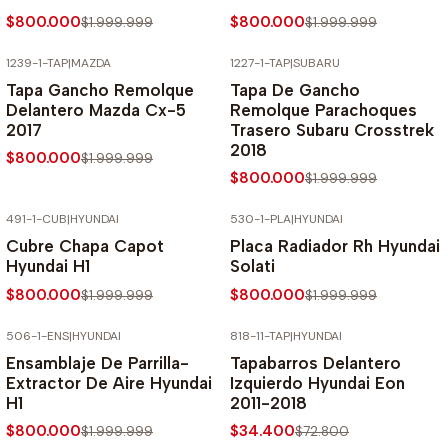
$800.000
$800.000
$1.999.999
$1.999.999
1239-1-TAP
|
MAZDA
1227-1-TAP
|
SUBARU
-60% SOBRE PRECIO NORMAL
-60% SOBRE PRECIO NORMAL
Tapa Gancho Remolque
Tapa De Gancho
Delantero Mazda Cx-5
Remolque Parachoques
2017
Trasero Subaru Crosstrek
2018
$800.000
$1.999.999
$800.000
$1.999.999
491-1-CUB
|
HYUNDAI
530-1-PLA
|
HYUNDAI
-60% SOBRE PRECIO NORMAL
-60% SOBRE PRECIO NORMAL
Cubre Chapa Capot
Placa Radiador Rh Hyundai
Hyundai H1
Solati
$800.000
$800.000
$1.999.999
$1.999.999
506-1-ENS
|
HYUNDAI
818-11-TAP
|
HYUNDAI
-60% SOBRE PRECIO NORMAL
-53% SOBRE PRECIO NORMAL
Ensamblaje De Parrilla-
Tapabarros Delantero
Extractor De Aire Hyundai
Izquierdo Hyundai Eon
H1
2011-2018
$800.000
$34.400
$1.999.999
$72.800