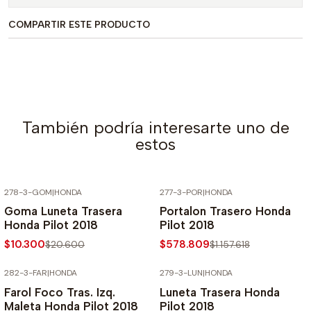
COMPARTIR ESTE PRODUCTO
También podría interesarte uno de
estos
278-3-GOM
|
HONDA
277-3-POR
|
HONDA
-50% SOBRE PRECIO NORMAL
-50% SOBRE PRECIO NORMAL
Goma Luneta Trasera
Portalon Trasero Honda
Honda Pilot 2018
Pilot 2018
$10.300
$578.809
$20.600
$1.157.618
282-3-FAR
|
HONDA
279-3-LUN
|
HONDA
-50% SOBRE PRECIO NORMAL
-50% SOBRE PRECIO NORMAL
Farol Foco Tras. Izq.
Luneta Trasera Honda
Maleta Honda Pilot 2018
Pilot 2018