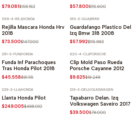
$79.081
$57.800
$158.162
$115.600
599-4-REJ
|
HONDA
185-3-GUA
|
BMW
-50% SOBRE PRECIO NORMAL
-50% SOBRE PRECIO NORMAL
Rejilla Mascara Honda Hrv
Guardafango Plastico Del
2018
Izq Bmw 318 2008
$73.500
$57.992
$147.000
$115.983
281-3-FUN
|
HONDA
620-4-CLI
|
PORSCHE
-50% SOBRE PRECIO NORMAL
-50% SOBRE PRECIO NORMAL
Funda Inf Parachoques
Clip Mold Paso Rueda
Tras Honda Pilot 2018
Porsche Cayanne 2012
$45.558
$9.625
$91.115
$19.249
239-3-LLA
|
HONDA
129-3-DEL
|
VOLKSWAGEN
-50% SOBRE PRECIO NORMAL
-50% SOBRE PRECIO NORMAL
Llanta Honda Pilot
Tapabarro Delan. Izq
Volkswagen Saveiro 2017
$249.005
$498.010
$39.500
$79.000