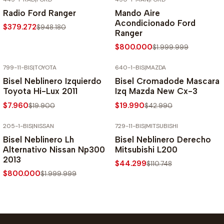
-60% SOBRE PRECIO NORMAL
-60% SOBRE PRECIO NORMAL
Radio Ford Ranger
Mando Aire
Acondicionado Ford
$379.272
$948.180
Ranger
$800.000
$1.999.999
799-11-BIS
|
TOYOTA
640-1-BIS
|
MAZDA
-60% SOBRE PRECIO NORMAL
-54% SOBRE PRECIO NORMAL
Bisel Neblinero Izquierdo
Bisel Cromadode Mascara
Toyota Hi-Lux 2011
Izq Mazda New Cx-3
$7.960
$19.990
$19.900
$42.990
205-1-BIS
|
NISSAN
729-11-BIS
|
MITSUBISHI
-60% SOBRE PRECIO NORMAL
-60% SOBRE PRECIO NORMAL
Bisel Neblinero Lh
Bisel Neblinero Derecho
Alternativo Nissan Np300
Mitsubishi L200
2013
$44.299
$110.748
$800.000
$1.999.999