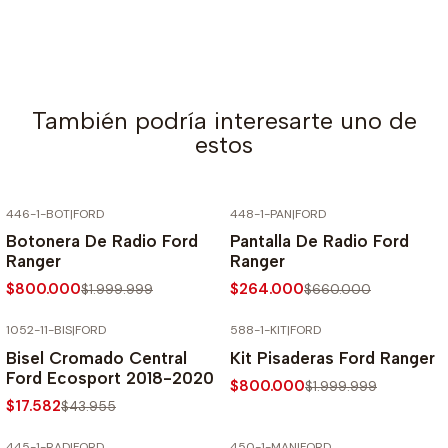
También podría interesarte uno de
estos
446-1-BOT
|
FORD
448-1-PAN
|
FORD
-60% SOBRE PRECIO NORMAL
-60% SOBRE PRECIO NORMAL
Botonera De Radio Ford
Pantalla De Radio Ford
Ranger
Ranger
$800.000
$264.000
$1.999.999
$660.000
1052-11-BIS
|
FORD
588-1-KIT
|
FORD
-60% SOBRE PRECIO NORMAL
-60% SOBRE PRECIO NORMAL
Bisel Cromado Central
Kit Pisaderas Ford Ranger
Ford Ecosport 2018-2020
$800.000
$1.999.999
$17.582
$43.955
445-1-RAD
|
FORD
450-1-MAN
|
FORD