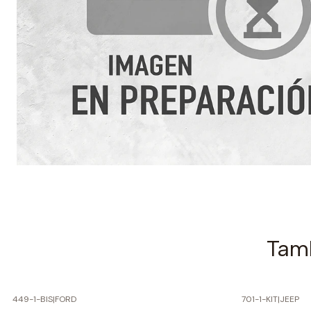
Tamb
449-1-BIS
|
FORD
701-1-KIT
|
JEEP
-60% SOBRE PRECIO NORMAL
-60% SOBRE 