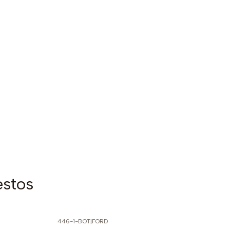
estos
446-1-BOT
|
FORD
-60% SOBRE PRECIO NORMAL