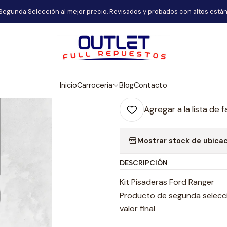
Inicio
Carrocería
Kit Pisaderas Ford Ranger
Segunda Selección al mejor precio. Revisados y probados con altos están
|
Kit Pisaderas 
Agr
Inicio
Carrocería
Blog
Contacto
Cantidad
Agregar a la lista de f
Mostrar stock de ubica
DESCRIPCIÓN
Kit Pisaderas Ford Ranger
Producto de segunda selecció
valor final