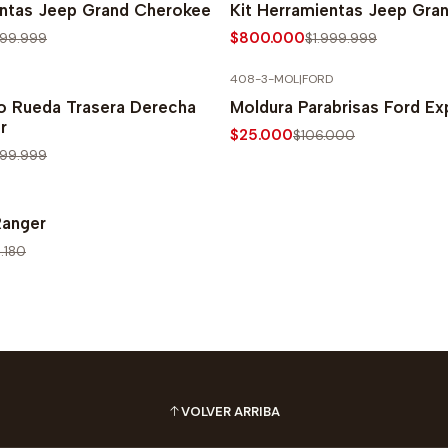
entas Jeep Grand Cherokee
Kit Herramientas Jeep Gra
$800.000
999.999
$1.999.999
408-3-MOL
|
FORD
PRECIO NORMAL
-76% SOBRE PRECIO NORMAL
o Rueda Trasera Derecha
Moldura Parabrisas Ford Ex
r
$25.000
$106.000
999.999
PRECIO NORMAL
Ranger
.180
VOLVER ARRIBA