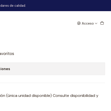
dares de calidad.
Acceso
Ford Ranger
egar al Carro
Comprar ahora
avoritos
ciones
n (única unidad disponible) Consulte disponibilidad y