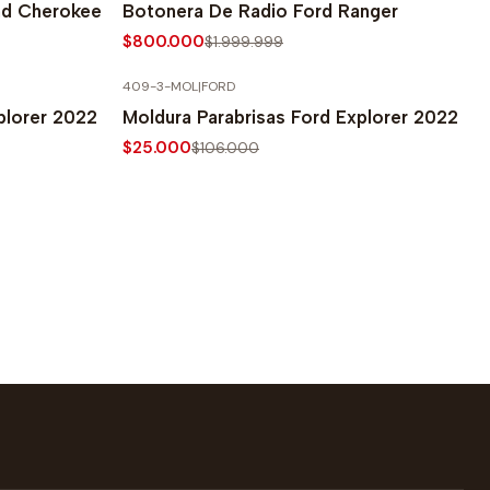
nd Cherokee
Botonera De Radio Ford Ranger
$800.000
$1.999.999
409-3-MOL
|
FORD
-76% SOBRE PRECIO NORMAL
plorer 2022
Moldura Parabrisas Ford Explorer 2022
$25.000
$106.000