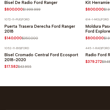
Bisel De Radio Ford Ranger
Kit Herrami
$800.000
$800.000
$1.999.999
$1.
1072-11-PUE
|
FORD
614-1-MOL
|
FORD
-60% SOBRE PRECIO NORMAL
-60% SOBRE 
Puerta Trasera Derecha Ford Ranger
Moldura Pas
2018
Ford Explore
$140.000
$800.000
$350.000
$1.
1052-11-BIS
|
FORD
445-1-RAD
|
FORD
-60% SOBRE PRECIO NORMAL
-60% SOBRE 
Bisel Cromado Central Ford Ecosport
Radio Ford 
2018-2020
$379.272
$948
$17.582
$43.955