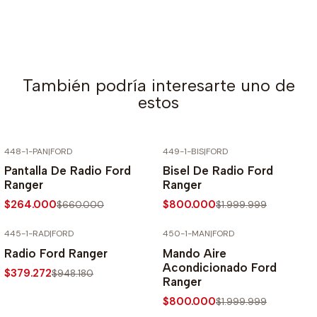
También podría interesarte uno de
estos
448-1-PAN
|
FORD
449-1-BIS
|
FORD
-60% SOBRE PRECIO NORMAL
-60% SOBRE PRECIO NORMAL
Pantalla De Radio Ford
Bisel De Radio Ford
Ranger
Ranger
$264.000
$800.000
$660.000
$1.999.999
445-1-RAD
|
FORD
450-1-MAN
|
FORD
-60% SOBRE PRECIO NORMAL
-60% SOBRE PRECIO NORMAL
Radio Ford Ranger
Mando Aire
Acondicionado Ford
$379.272
$948.180
Ranger
$800.000
$1.999.999