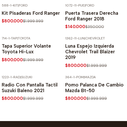
588-1-KIT
|
FORD
1072-11-PUE
|
FORD
-60% SOBRE PRECIO NORMAL
-60% SOBRE PRECIO NORMAL
Kit Pisaderas Ford Ranger
Puerta Trasera Derecha
Ford Ranger 2018
$800.000
$1.999.999
$140.000
$350.000
714-1-TAP
|
TOYOTA
1362-11-LUN
|
CHEVROLET
-60% SOBRE PRECIO NORMAL
-60% SOBRE PRECIO NORMAL
Tapa Superior Volante
Luna Espejo Izquierda
Toyota Hi-Lux
Chevrolet Trail Blaizer
2019
$800.000
$1.999.999
$800.000
$1.999.999
1223-1-RAD
|
SUZUKI
364-1-POM
|
MAZDA
-60% SOBRE PRECIO NORMAL
-60% SOBRE PRECIO NORMAL
Radio Con Pantalla Tactil
Pomo Palanca De Cambio
Suzuki Baleno 2021
Mazda Bt-50
$800.000
$800.000
$1.999.999
$1.999.999