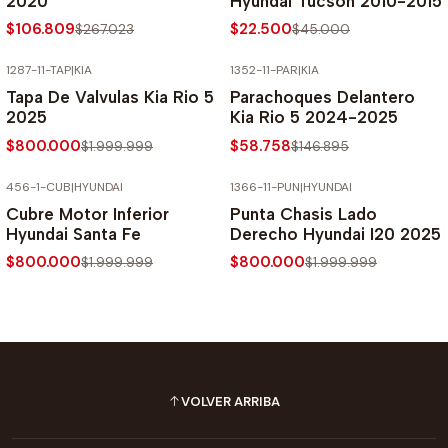
2020
Hyundai Tucson 2010-2015
$106.809
$22.500
$267.023
$45.000
1287-11-TAP
|
KIA
1352-11-PAR
|
KIA
-60% SOBRE PRECIO NORMAL
-60% SOBRE PRECIO NORMAL
Tapa De Valvulas Kia Rio 5
Parachoques Delantero
2025
Kia Rio 5 2024-2025
$800.000
$58.758
$1.999.999
$146.895
456-1-CUB
|
HYUNDAI
1366-11-PUN
|
HYUNDAI
-60% SOBRE PRECIO NORMAL
-60% SOBRE PRECIO NORMAL
Cubre Motor Inferior
Punta Chasis Lado
Hyundai Santa Fe
Derecho Hyundai I20 2025
$800.000
$800.000
$1.999.999
$1.999.999
VOLVER ARRIBA