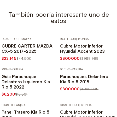
También podría interesarte uno de
estos
1494-11-CUB
|
Mazda
194-1-CUB
|
HYUNDAI
-48% SOBRE PRECIO NORMAL
-60% SOBRE PRECIO NORMAL
CUBRE CARTER MAZDA
Cubre Motor Inferior
CX-5 2017-2025
Hyundai Accent 2023
$23.145
$800.000
$44.500
$1.999.999
739-11-GUI
|
KIA
1051-11-PAR
|
KIA
-60% SOBRE PRECIO NORMAL
-60% SOBRE PRECIO NORMAL
Guia Parachoque
Parachoques Delantero
Delantero Izquierdo Kia
Kia Rio 5 2018
Rio 5 2022
$800.000
$1.999.999
$6.200
$15.501
1049-11-PAN
|
KIA
1359-11-CUB
|
HYUNDAI
-60% SOBRE PRECIO NORMAL
-50% SOBRE PRECIO NORMAL
Panel Trasero Kia Rio 5
Cubre Motor Inferior