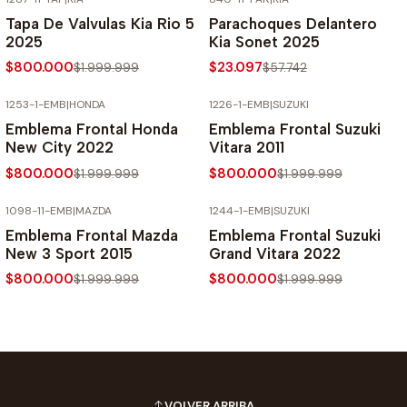
-60% SOBRE PRECIO NORMAL
-60% SOBRE PRECIO NORMAL
Tapa De Valvulas Kia Rio 5
Parachoques Delantero
2025
Kia Sonet 2025
$800.000
$23.097
$1.999.999
$57.742
1253-1-EMB
|
HONDA
1226-1-EMB
|
SUZUKI
-60% SOBRE PRECIO NORMAL
-60% SOBRE PRECIO NORMAL
Emblema Frontal Honda
Emblema Frontal Suzuki
New City 2022
Vitara 2011
$800.000
$800.000
$1.999.999
$1.999.999
1098-11-EMB
|
MAZDA
1244-1-EMB
|
SUZUKI
-60% SOBRE PRECIO NORMAL
-60% SOBRE PRECIO NORMAL
Emblema Frontal Mazda
Emblema Frontal Suzuki
New 3 Sport 2015
Grand Vitara 2022
$800.000
$800.000
$1.999.999
$1.999.999
VOLVER ARRIBA