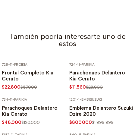
También podría interesarte uno de
estos
728-11-FRO
|
KIA
724-11-PAR
|
KIA
-60% SOBRE PRECIO NORMAL
-60% SOBRE PRECIO NORMAL
Frontal Completo Kia
Parachoques Delantero
Cerato
Kia Cerato
$22.800
$11.560
$57.000
$28.900
734-11-PAR
|
KIA
1201-1-EMB
|
SUZUKI
-60% SOBRE PRECIO NORMAL
-60% SOBRE PRECIO NORMAL
Parachoques Delantero
Emblema Delantero Suzuki
Kia Cerato
Dzire 2020
$48.000
$800.000
$120.000
$1.999.999
1287-11-TAP
|
KIA
840-11-PAR
|
KIA